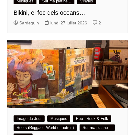
Musiques
Sur ma platine…
Vinyles
Bikini, el foc dels oceans…
Sardequin
lundi 27 juillet 2026
2
Image du Jour
Musiques
Pop - Rock & Folk
Roots (Reggae - World et autres)
Sur ma platine…