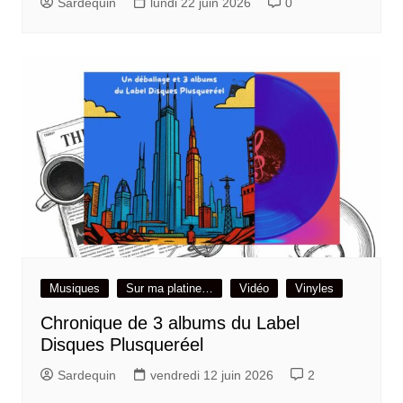
Sardequin
lundi 22 juin 2026
0
Musiques
Sur ma platine…
Vidéo
Vinyles
Chronique de 3 albums du Label
Disques Plusqueréel
Sardequin
vendredi 12 juin 2026
2