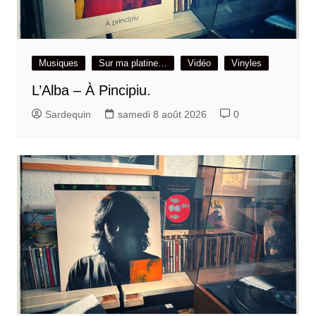
Musiques
Sur ma platine…
Vidéo
Vinyles
L’Alba – À Pincipiu.
Sardequin
samedi 8 août 2026
0