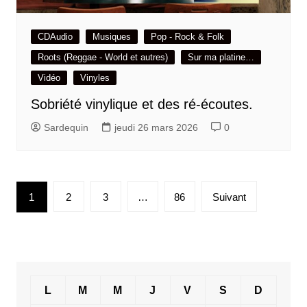
CDAudio
Musiques
Pop - Rock & Folk
Roots (Reggae - World et autres)
Sur ma platine…
Vidéo
Vinyles
Sobriété vinylique et des ré-écoutes.
Sardequin
jeudi 26 mars 2026
0
Pagination
1
2
3
…
86
Suivant
des
publications
L
M
M
J
V
S
D