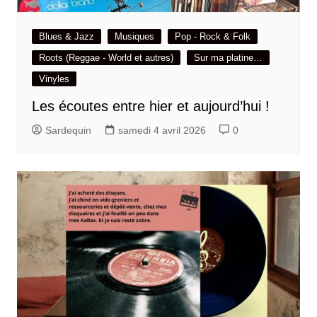
Blues & Jazz
Musiques
Pop - Rock & Folk
Roots (Reggae - World et autres)
Sur ma platine…
Vinyles
Les écoutes entre hier et aujourd’hui !
Sardequin
samedi 4 avril 2026
0