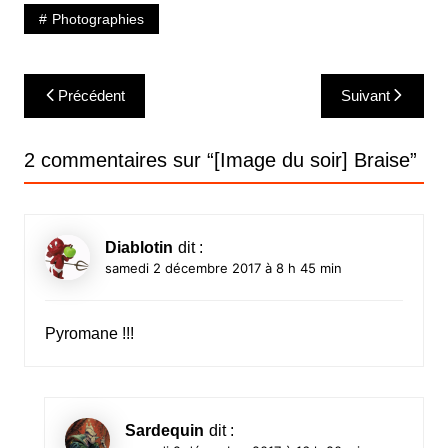
Photographies
Navigation
Précédent
Suivant
de
l’article
2 commentaires sur “
[Image du soir] Braise
”
Diablotin
dit :
samedi 2 décembre 2017 à 8 h 45 min
Pyromane !!!
Sardequin
dit :