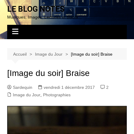
Aller
LE BLOG NOTES
au
Musiques, Images, Lectures et blabla…
contenu
Accueil
Image du Jour
[Image du soir] Braise
[Image du soir] Braise
Sardequin
vendredi 1 décembre 2017
2
Image du Jour
,
Photographies