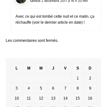
samedi 2 décembre 2017 à 16 h 20 min
Avec ce qui est tombé cette nuit et ce matin, ça
réchauffe (voir le dernier article en date) !
Les commentaires sont fermés.
L
M
M
J
V
S
D
1
2
3
4
5
6
7
8
9
10
11
12
13
14
15
16