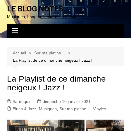
Aller
LE BLOG NOTES
au
Musiques, Images, Lectures et blabla…
contenu
Accueil
Sur ma platine…
La Playlist de ce dimanche neigeux ! Jazz !
La Playlist de ce dimanche
neigeux ! Jazz !
Sardequin
dimanche 10 janvier 2021
Blues & Jazz
,
Musiques
,
Sur ma platine…
,
Vinyles