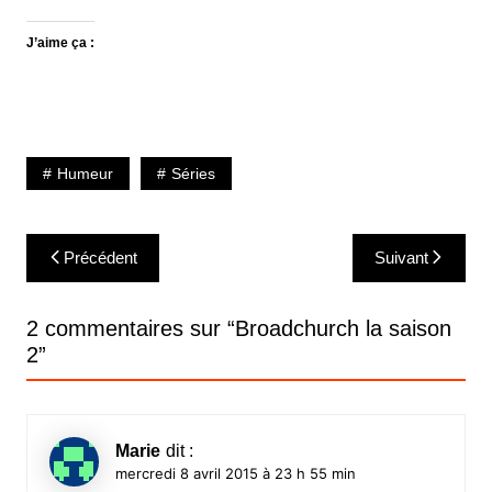
J’aime ça :
Humeur
Séries
Navigation
Précédent
Suivant
de
l’article
2 commentaires sur “
Broadchurch la saison
2
”
Marie
dit :
mercredi 8 avril 2015 à 23 h 55 min