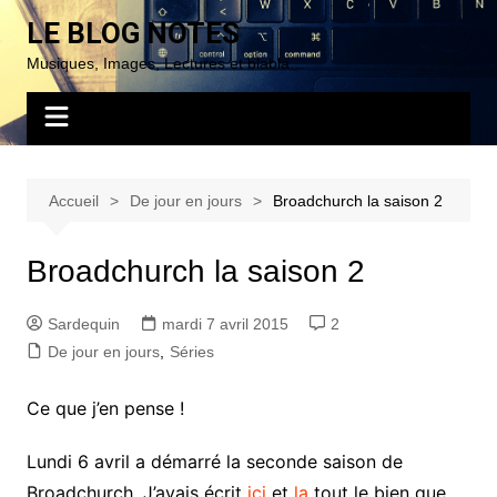
Aller
LE BLOG NOTES
au
Musiques, Images, Lectures et blabla…
contenu
Accueil
De jour en jours
Broadchurch la saison 2
Broadchurch la saison 2
Sardequin
mardi 7 avril 2015
2
De jour en jours
,
Séries
Ce que j’en pense !
Lundi 6 avril a démarré la seconde saison de
Broadchurch. J’avais écrit
ici
et
la
tout le bien que