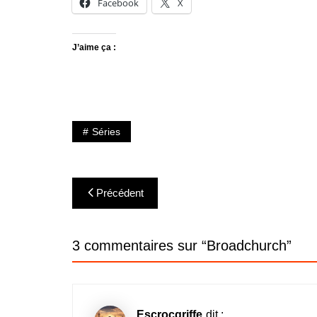
Facebook
X
J’aime ça :
Séries
Navigation
Précédent
de
l’article
3 commentaires sur “
Broadchurch
”
Escrocgriffe
dit :