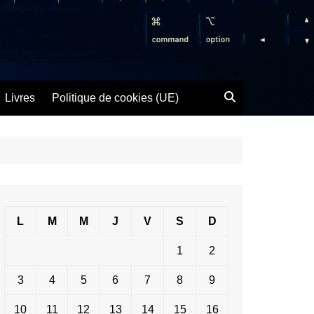
Livres
Politique de cookies (UE)
L
M
M
J
V
S
D
1
2
3
4
5
6
7
8
9
10
11
12
13
14
15
16