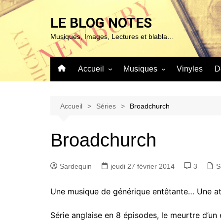
Aller
au
LE BLOG NOTES
contenu
Musiques, Images, Lectures et blabla…
Accueil
Musiques
Vinyles
D
À propos de ce blog…
Sur ma platine…
Mentions Légales
Blues & Jazz
Accueil
Séries
Broadchurch
Chanson
Broadchurch
Classique
Expérimentales
Sardequin
jeudi 27 février 2014
3
S
Pop – Rock & Folk
Roots (Reggae – World et
Une musique de générique entêtante… Une a
autres)
Série anglaise en 8 épisodes, le meurtre d’un 