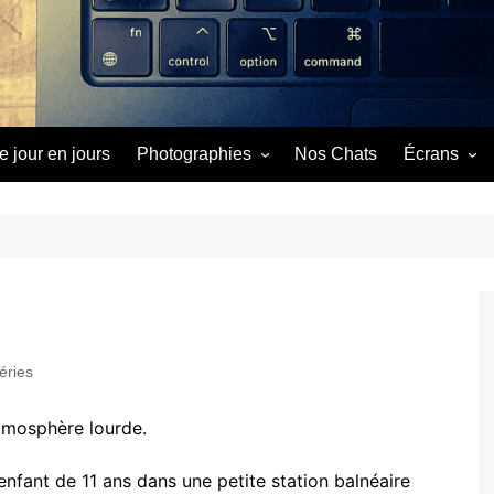
e jour en jours
Photographies
Nos Chats
Écrans
Image du Jour
Cinéma
Séries
Vidéos
éries
tmosphère lourde.
enfant de 11 ans dans une petite station balnéaire