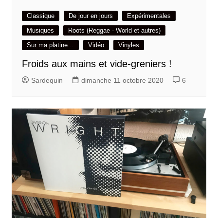
Classique
De jour en jours
Expérimentales
Musiques
Roots (Reggae - World et autres)
Sur ma platine…
Vidéo
Vinyles
Froids aux mains et vide-greniers !
Sardequin
dimanche 11 octobre 2020
6