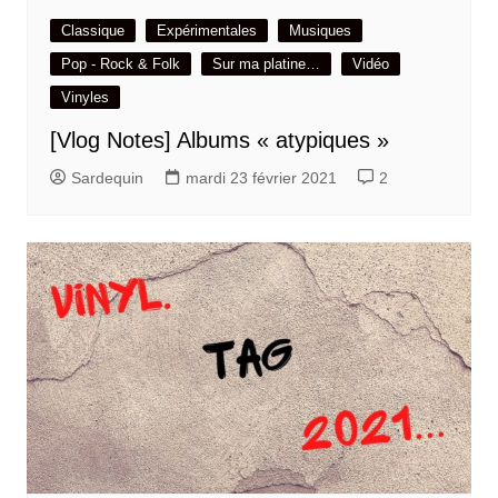
Classique
Expérimentales
Musiques
Pop - Rock & Folk
Sur ma platine…
Vidéo
Vinyles
[Vlog Notes] Albums « atypiques »
Sardequin
mardi 23 février 2021
2