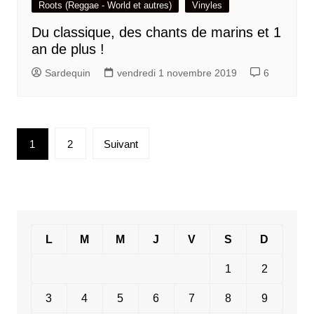
Roots (Reggae - World et autres)
Vinyles
Du classique, des chants de marins et 1
an de plus !
Sardequin
vendredi 1 novembre 2019
6
Pagination
1
2
Suivant
des
publications
L
M
M
J
V
S
D
1
2
3
4
5
6
7
8
9