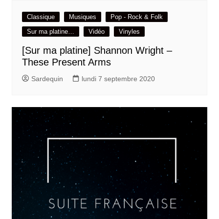
Classique
Musiques
Pop - Rock & Folk
Sur ma platine…
Vidéo
Vinyles
[Sur ma platine] Shannon Wright –
These Present Arms
Sardequin
lundi 7 septembre 2020