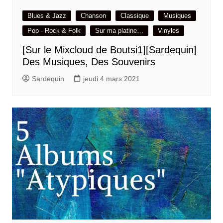
Blues & Jazz
Chanson
Classique
Musiques
Pop - Rock & Folk
Sur ma platine…
Vinyles
[Sur le Mixcloud de Boutsi1][Sardequin]
Des Musiques, Des Souvenirs
Sardequin
jeudi 4 mars 2021