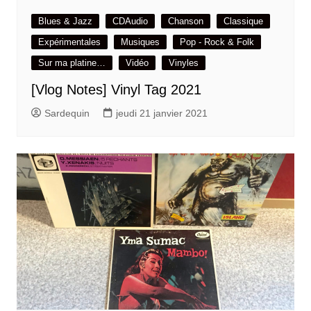
Blues & Jazz
CDAudio
Chanson
Classique
Expérimentales
Musiques
Pop - Rock & Folk
Sur ma platine…
Vidéo
Vinyles
[Vlog Notes] Vinyl Tag 2021
Sardequin
jeudi 21 janvier 2021