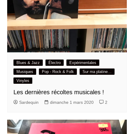
Blues & Jazz
Électro
Expérimentales
Musiques
Pop - Rock & Folk
Sur ma platine…
Vinyles
Les dernières récoltes musicales !
Sardequin
dimanche 1 mars 2020
2