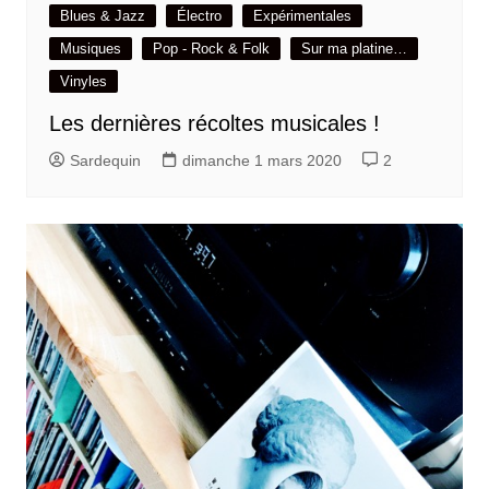
Blues & Jazz
Électro
Expérimentales
Musiques
Pop - Rock & Folk
Sur ma platine…
Vinyles
Les dernières récoltes musicales !
Sardequin
dimanche 1 mars 2020
2