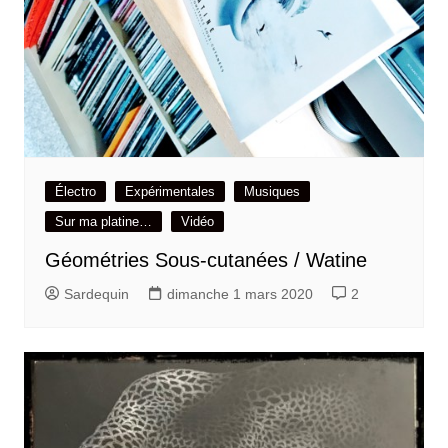
Électro
Expérimentales
Musiques
Sur ma platine…
Vidéo
Géométries Sous-cutanées / Watine
Sardequin
dimanche 1 mars 2020
2