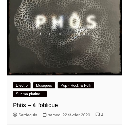
Électro
Musiques
Pop - Rock & Folk
Sur ma platine…
Phôs – à l’oblique
Sardequin
samedi 22 février 2020
4