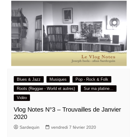
Blues & Jazz
Musiques
Pop - Rock & Folk
Roots (Reggae - World et autres)
Sur ma platine…
Vidéo
Vlog Notes N°3 – Trouvailles de Janvier
2020
Sardequin
vendredi 7 février 2020