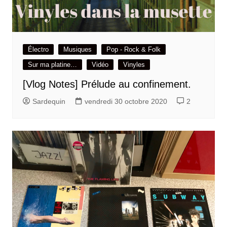
Électro
Musiques
Pop - Rock & Folk
Sur ma platine…
Vidéo
Vinyles
[Vlog Notes] Prélude au confinement.
Sardequin
vendredi 30 octobre 2020
2