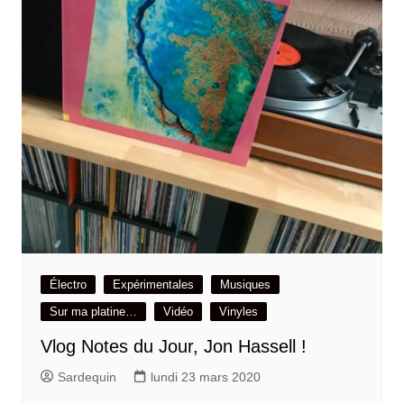
Électro
Expérimentales
Musiques
Sur ma platine…
Vidéo
Vinyles
Vlog Notes du Jour, Jon Hassell !
Sardequin
lundi 23 mars 2020