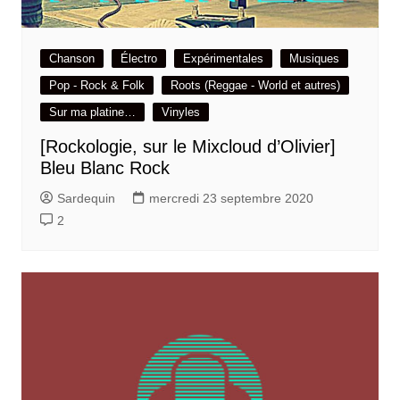
Chanson
Électro
Expérimentales
Musiques
Pop - Rock & Folk
Roots (Reggae - World et autres)
Sur ma platine…
Vinyles
[Rockologie, sur le Mixcloud d’Olivier]
Bleu Blanc Rock
Sardequin
mercredi 23 septembre 2020
2