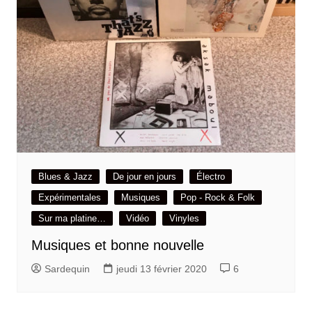
Blues & Jazz
De jour en jours
Électro
Expérimentales
Musiques
Pop - Rock & Folk
Sur ma platine…
Vidéo
Vinyles
Musiques et bonne nouvelle
Sardequin
jeudi 13 février 2020
6