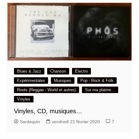
Blues & Jazz
Chanson
Électro
Expérimentales
Musiques
Pop - Rock & Folk
Roots (Reggae - World et autres)
Sur ma platine…
Vinyles
Vinyles, CD, musiques…
Sardequin
vendredi 21 février 2020
7