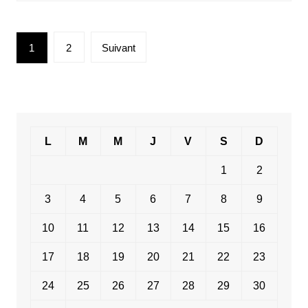
Pagination
1
2
Suivant
des
publications
L
M
M
J
V
S
D
1
2
3
4
5
6
7
8
9
10
11
12
13
14
15
16
17
18
19
20
21
22
23
24
25
26
27
28
29
30