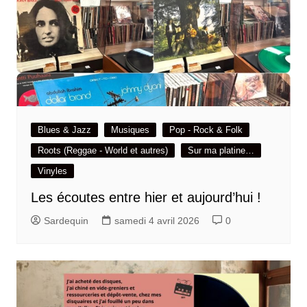
Blues & Jazz
Musiques
Pop - Rock & Folk
Roots (Reggae - World et autres)
Sur ma platine…
Vinyles
Les écoutes entre hier et aujourd’hui !
Sardequin
samedi 4 avril 2026
0