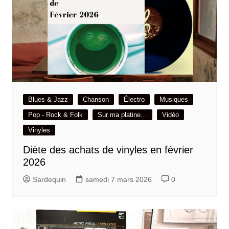
Blues & Jazz
Chanson
Électro
Musiques
Pop - Rock & Folk
Sur ma platine…
Vidéo
Vinyles
Diète des achats de vinyles en février
2026
Sardequin
samedi 7 mars 2026
0