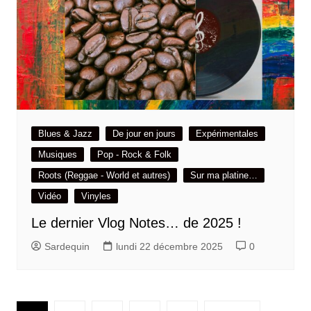
Blues & Jazz
De jour en jours
Expérimentales
Musiques
Pop - Rock & Folk
Roots (Reggae - World et autres)
Sur ma platine…
Vidéo
Vinyles
Le dernier Vlog Notes… de 2025 !
Sardequin
lundi 22 décembre 2025
0
Pagination