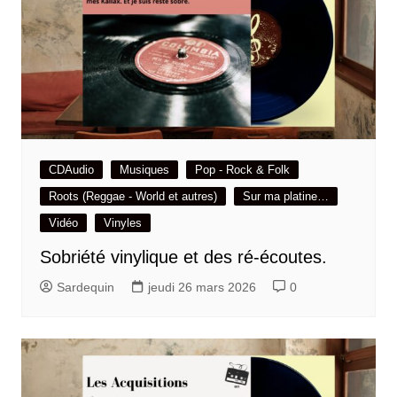
CDAudio
Musiques
Pop - Rock & Folk
Roots (Reggae - World et autres)
Sur ma platine…
Vidéo
Vinyles
Sobriété vinylique et des ré-écoutes.
Sardequin
jeudi 26 mars 2026
0