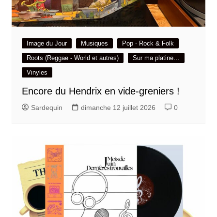
Image du Jour
Musiques
Pop - Rock & Folk
Roots (Reggae - World et autres)
Sur ma platine…
Vinyles
Encore du Hendrix en vide-greniers !
Sardequin
dimanche 12 juillet 2026
0