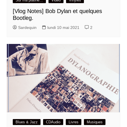
Sur ma platine…
Vidéo
Vinyles
[Vlog Notes] Bob Dylan et quelques
Bootleg.
Sardequin
lundi 10 mai 2021
2
Blues & Jazz
CDAudio
Livres
Musiques