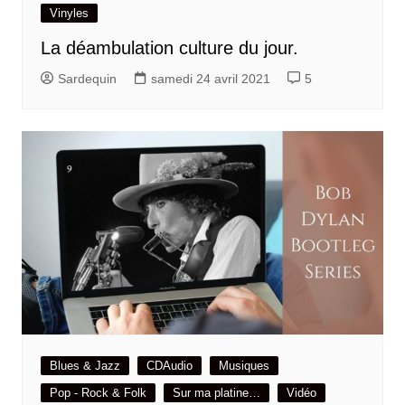
Vinyles
La déambulation culture du jour.
Sardequin
samedi 24 avril 2021
5
Blues & Jazz
CDAudio
Musiques
Pop - Rock & Folk
Sur ma platine…
Vidéo