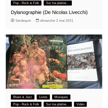
Pop - Rock & Folk
Sur ma platine…
Dylanographie (De Nicolas Livecchi)
Sardequin
dimanche 2 mai 2021
Blues & Jazz
Livres
Musiques
Pop - Rock & Folk
Sur ma platine…
Vidéo