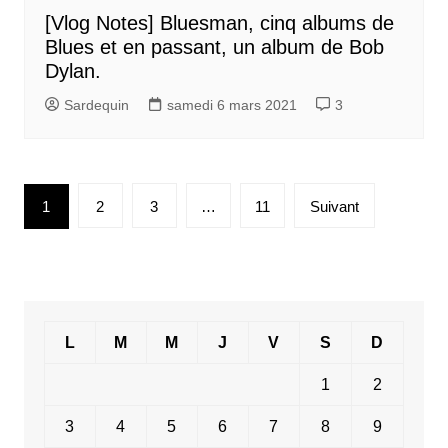
[Vlog Notes] Bluesman, cinq albums de
Blues et en passant, un album de Bob
Dylan.
Sardequin
samedi 6 mars 2021
3
Pagination
1
2
3
…
11
Suivant
des
publications
L
M
M
J
V
S
D
1
2
3
4
5
6
7
8
9