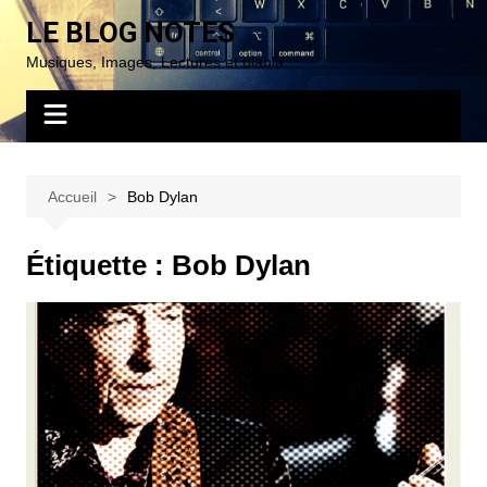
Aller
LE BLOG NOTES
au
Musiques, Images, Lectures et blabla…
contenu
Accueil
Bob Dylan
Étiquette :
Bob Dylan