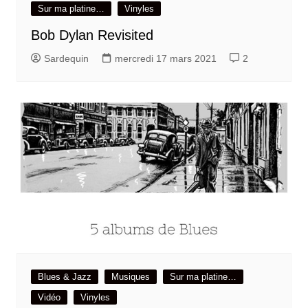
Sur ma platine…
Vinyles
Bob Dylan Revisited
Sardequin
mercredi 17 mars 2021
2
Blues & Jazz
Musiques
Sur ma platine…
Vidéo
Vinyles