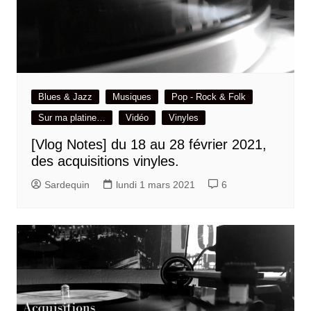
Blues & Jazz
Musiques
Pop - Rock & Folk
Sur ma platine…
Vidéo
Vinyles
[Vlog Notes] du 18 au 28 février 2021,
des acquisitions vinyles.
Sardequin
lundi 1 mars 2021
6