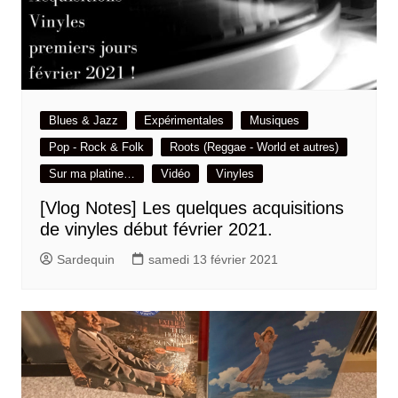
Blues & Jazz
Expérimentales
Musiques
Pop - Rock & Folk
Roots (Reggae - World et autres)
Sur ma platine…
Vidéo
Vinyles
[Vlog Notes] Les quelques acquisitions
de vinyles début février 2021.
Sardequin
samedi 13 février 2021