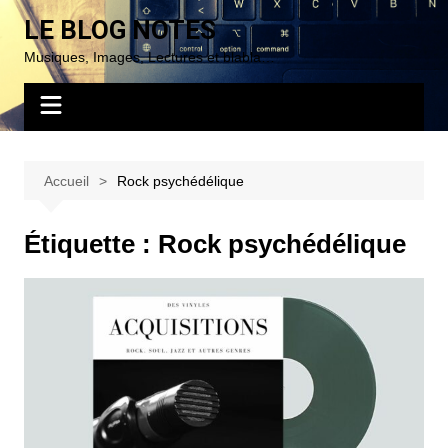
Aller
LE BLOG NOTES
au
Musiques, Images, Lectures et blabla…
contenu
Accueil
Rock psychédélique
Étiquette :
Rock psychédélique