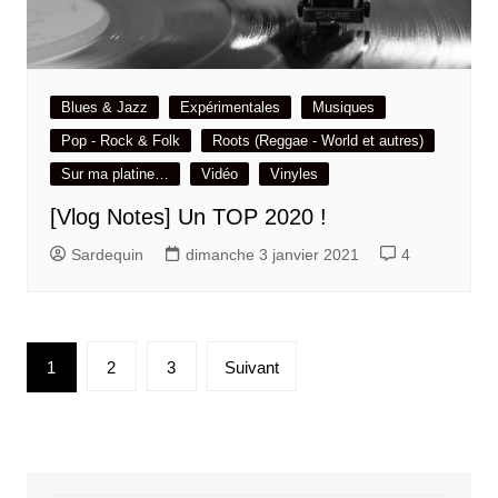
Blues & Jazz
Expérimentales
Musiques
Pop - Rock & Folk
Roots (Reggae - World et autres)
Sur ma platine…
Vidéo
Vinyles
[Vlog Notes] Un TOP 2020 !
Sardequin
dimanche 3 janvier 2021
4
Pagination
1
2
3
Suivant
des
publications