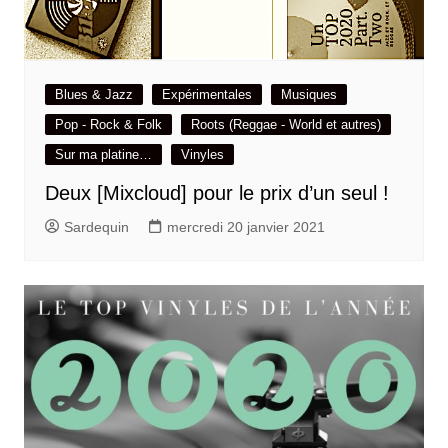
Blues & Jazz
Expérimentales
Musiques
Pop - Rock & Folk
Roots (Reggae - World et autres)
Sur ma platine…
Vinyles
Deux [Mixcloud] pour le prix d’un seul !
Sardequin
mercredi 20 janvier 2021