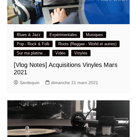
Blues & Jazz
Expérimentales
Musiques
Pop - Rock & Folk
Roots (Reggae - World et autres)
Sur ma platine…
Vidéo
Vinyles
[Vlog Notes] Acquisitions Vinyles Mars
2021
Sardequin
dimanche 21 mars 2021