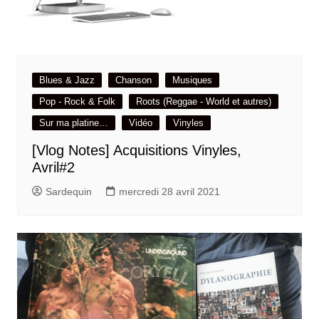
Blues & Jazz
Chanson
Musiques
Pop - Rock & Folk
Roots (Reggae - World et autres)
Sur ma platine…
Vidéo
Vinyles
[Vlog Notes] Acquisitions Vinyles,
Avril#2
Sardequin
mercredi 28 avril 2021