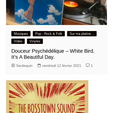
Musiques
Pop - Rock & Folk
Sur ma platine…
Vidéo
Vinyles
Douceur Psychédélique – White Bird.
It’s A Beautiful Day.
Sardequin
vendredi 12 février 2021
1