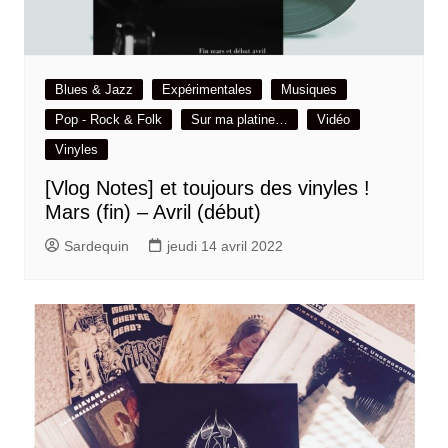
Blues & Jazz
Expérimentales
Musiques
Pop - Rock & Folk
Sur ma platine…
Vidéo
Vinyles
[Vlog Notes] et toujours des vinyles !
Mars (fin) – Avril (début)
Sardequin
jeudi 14 avril 2022