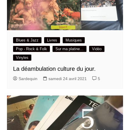
Blues & Jazz
Livres
Musiques
Pop - Rock & Folk
Sur ma platine…
Vidéo
Vinyles
La déambulation culture du jour.
Sardequin
samedi 24 avril 2021
5