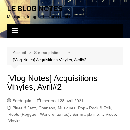
Aller
LE BLOG NOTES
au
Musiques, Images, Lectures et blabla…
contenu
Accueil
Sur ma platine…
[Vlog Notes] Acquisitions Vinyles, Avril#2
[Vlog Notes] Acquisitions
Vinyles, Avril#2
Sardequin
mercredi 28 avril 2021
Blues & Jazz
,
Chanson
,
Musiques
,
Pop - Rock & Folk
,
Roots (Reggae - World et autres)
,
Sur ma platine…
,
Vidéo
,
Vinyles