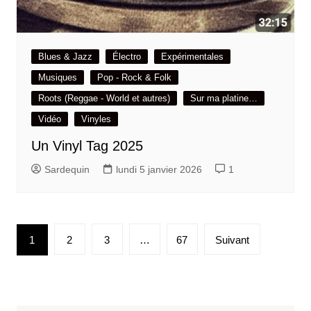
Blues & Jazz
Électro
Expérimentales
Musiques
Pop - Rock & Folk
Roots (Reggae - World et autres)
Sur ma platine…
Vidéo
Vinyles
Un Vinyl Tag 2025
Sardequin
lundi 5 janvier 2026
1
Pagination
1
2
3
…
67
Suivant
des
publications