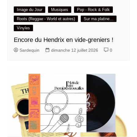
Image du Jour
Musiques
Pop - Rock & Folk
Roots (Reggae - World et autres)
Sur ma platine…
Vinyles
Encore du Hendrix en vide-greniers !
Sardequin
dimanche 12 juillet 2026
0