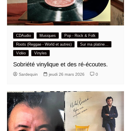
CDAudio
Musiques
Pop - Rock & Folk
Roots (Reggae - World et autres)
Sur ma platine…
Vidéo
Vinyles
Sobriété vinylique et des ré-écoutes.
Sardequin
jeudi 26 mars 2026
0