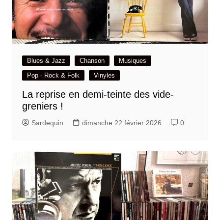
Blues & Jazz
Chanson
Musiques
Pop - Rock & Folk
Vinyles
La reprise en demi-teinte des vide-
greniers !
Sardequin
dimanche 22 février 2026
0