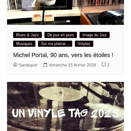
Blues & Jazz
De jour en jours
Image du Jour
Musiques
Sur ma platine…
Vinyles
Michel Portal, 90 ans, vers les étoiles !
Sardequin
dimanche 15 février 2026
2