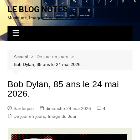
Aller
LE BLOG NOTES
au
Musiques, Images, Lectures et blabla…
contenu
Accueil
De jour en jours
Bob Dylan, 85 ans le 24 mai 2026.
Bob Dylan, 85 ans le 24 mai
2026.
Sardequin
dimanche 24 mai 2026
4
De jour en jours
,
Image du Jour