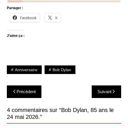
Partager :
Facebook
X
J’aime ça :
Anniversaire
Bob Dylan
Navigation
Précédent
Suivant
de
l’article
4 commentaires sur “
Bob Dylan, 85 ans le
24 mai 2026.
”