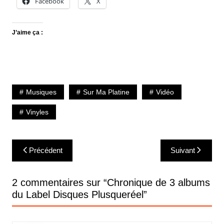
Facebook
X
J’aime ça :
Musiques
Sur Ma Platine
Vidéo
Vinyles
Navigation
Précédent
Suivant
de
l’article
2 commentaires sur “
Chronique de 3 albums
du Label Disques Plusqueréel
”