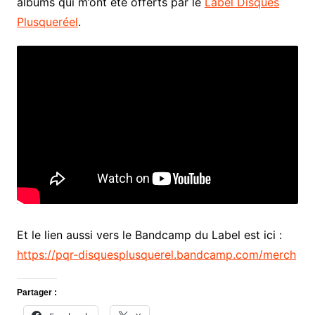
albums qui m’ont été offerts par le
Label Disques
Plusqueréel
.
Et le lien aussi vers le Bandcamp du Label est ici :
https://pqr-disquesplusquerel.bandcamp.com/merch
Partager :