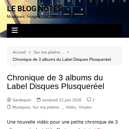
Aller
LE BLOG NOTES
au
Musiques, Images, Lectures et blabla…
contenu
Accueil
Sur ma platine…
Chronique de 3 albums du Label Disques Plusqueréel
Chronique de 3 albums du
Label Disques Plusqueréel
Sardequin
vendredi 12 juin 2026
2
Musiques
,
Sur ma platine…
,
Vidéo
,
Vinyles
Une nouvelle vidéo pour une petite chronique de 3