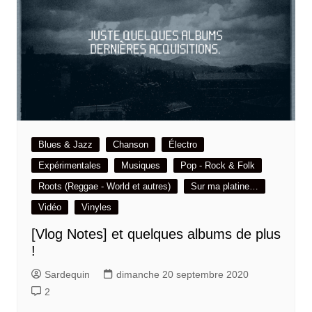
Blues & Jazz
Chanson
Électro
Expérimentales
Musiques
Pop - Rock & Folk
Roots (Reggae - World et autres)
Sur ma platine…
Vidéo
Vinyles
[Vlog Notes] et quelques albums de plus
!
Sardequin
dimanche 20 septembre 2020
2