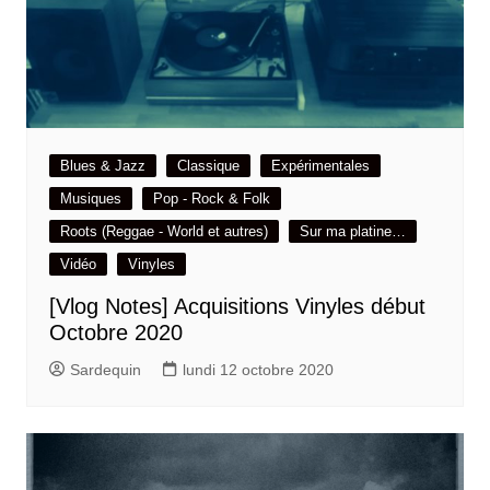
Blues & Jazz
Classique
Expérimentales
Musiques
Pop - Rock & Folk
Roots (Reggae - World et autres)
Sur ma platine…
Vidéo
Vinyles
[Vlog Notes] Acquisitions Vinyles début
Octobre 2020
Sardequin
lundi 12 octobre 2020