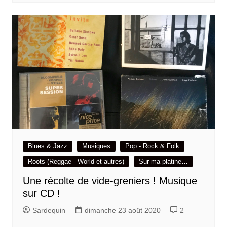
Blues & Jazz
Musiques
Pop - Rock & Folk
Roots (Reggae - World et autres)
Sur ma platine…
Une récolte de vide-greniers ! Musique
sur CD !
Sardequin
dimanche 23 août 2020
2