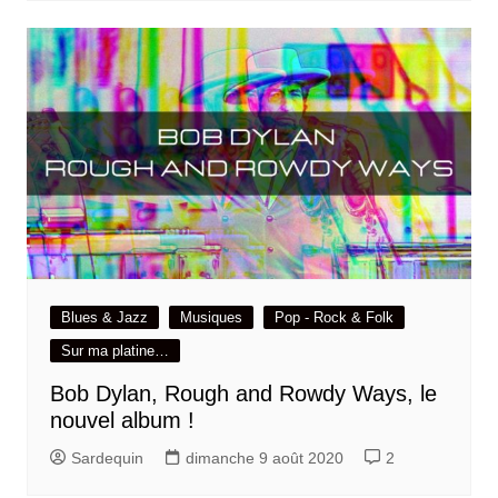
Blues & Jazz
Musiques
Pop - Rock & Folk
Sur ma platine…
Bob Dylan, Rough and Rowdy Ways, le
nouvel album !
Sardequin
dimanche 9 août 2020
2