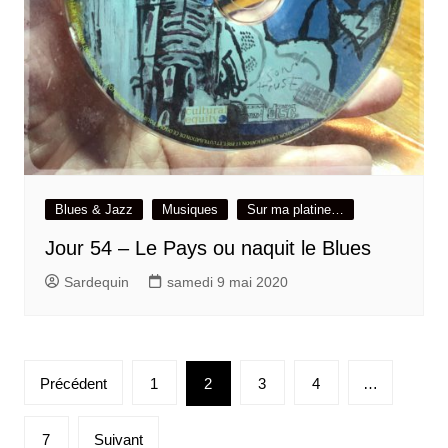
Blues & Jazz
Musiques
Sur ma platine…
Jour 54 – Le Pays ou naquit le Blues
Sardequin
samedi 9 mai 2020
Pagination
Précédent
1
2
3
4
…
des
publications
7
Suivant