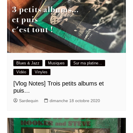
Blues & Jazz
Musiques
Sur ma platine…
Vidéo
Vinyles
[Vlog Notes] Trois petits albums et
puis…
Sardequin
dimanche 18 octobre 2020