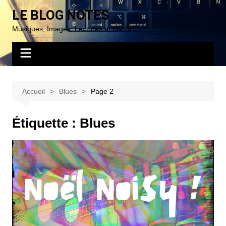
Aller
LE BLOG NOTES
au
Musiques, Images, Lectures et blabla…
contenu
Accueil
Blues
Page 2
Étiquette :
Blues