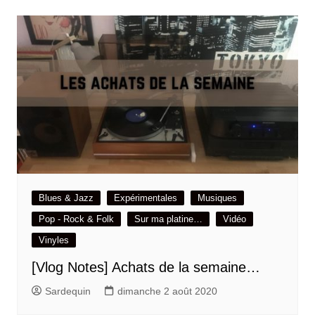
Blues & Jazz
Expérimentales
Musiques
Pop - Rock & Folk
Sur ma platine…
Vidéo
Vinyles
[Vlog Notes] Achats de la semaine…
Sardequin
dimanche 2 août 2020