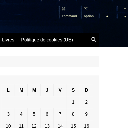
Livres
Politique de cookies (UE)
L
M
M
J
V
S
D
1
2
3
4
5
6
7
8
9
10
11
12
13
14
15
16