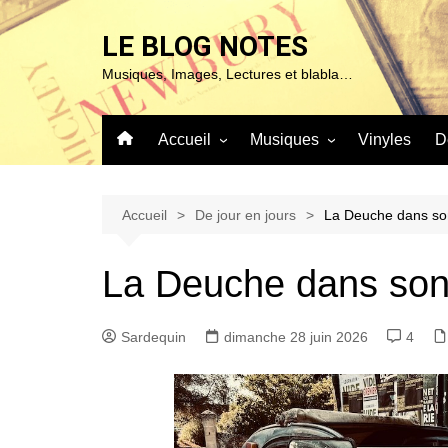
Aller
au
LE BLOG NOTES
contenu
Musiques, Images, Lectures et blabla…
Accueil
Musiques
Vinyles
D
À propos de ce blog…
Sur ma platine…
Mentions Légales
Blues & Jazz
Accueil
De jour en jours
La Deuche dans son
Chanson
La Deuche dans son 
Classique
Expérimentales
Sardequin
dimanche 28 juin 2026
4
Pop – Rock & Folk
Roots (Reggae – World et
autres)