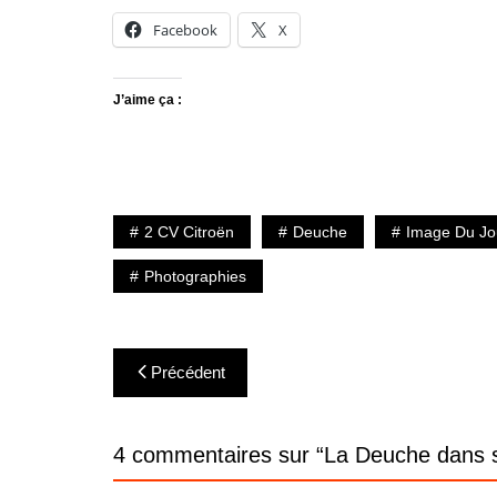
Facebook
X
J’aime ça :
2 CV Citroën
Deuche
Image Du Jo
Photographies
Navigation
Précédent
de
l’article
4 commentaires sur “
La Deuche dans s