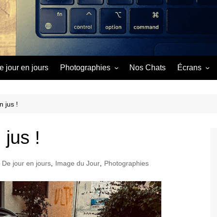
e jour en jours
Photographies
Nos Chats
Écrans
Image du Jour
Cinéma
Séries
 jus !
Vidéos
jus !
De jour en jours
,
Image du Jour
,
Photographies