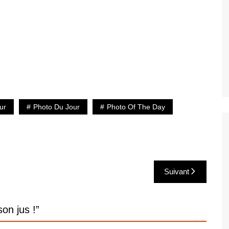
ur
Photo Du Jour
Photo Of The Day
Suivant
on jus !
”