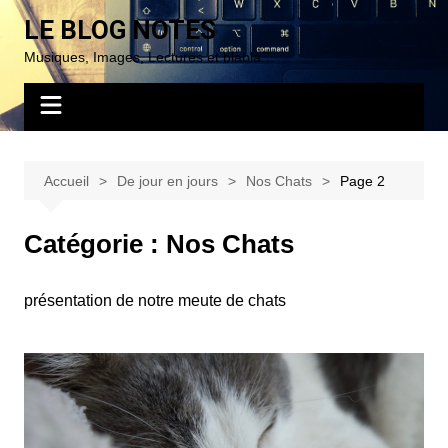
Aller
LE BLOG NOTES
au
Musiques, Images, Lectures et blabla…
contenu
Accueil
De jour en jours
Nos Chats
Page 2
Catégorie :
Nos Chats
présentation de notre meute de chats