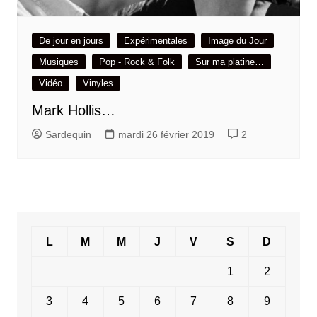
De jour en jours
Expérimentales
Image du Jour
Musiques
Pop - Rock & Folk
Sur ma platine…
Vidéo
Vinyles
Mark Hollis…
Sardequin
mardi 26 février 2019
2
L
M
M
J
V
S
D
1
2
3
4
5
6
7
8
9