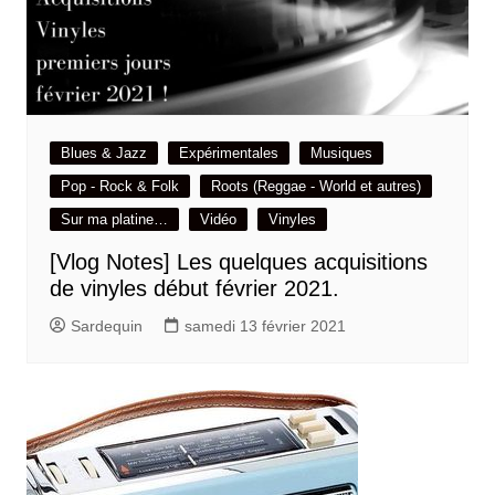
Blues & Jazz
Expérimentales
Musiques
Pop - Rock & Folk
Roots (Reggae - World et autres)
Sur ma platine…
Vidéo
Vinyles
[Vlog Notes] Les quelques acquisitions
de vinyles début février 2021.
Sardequin
samedi 13 février 2021