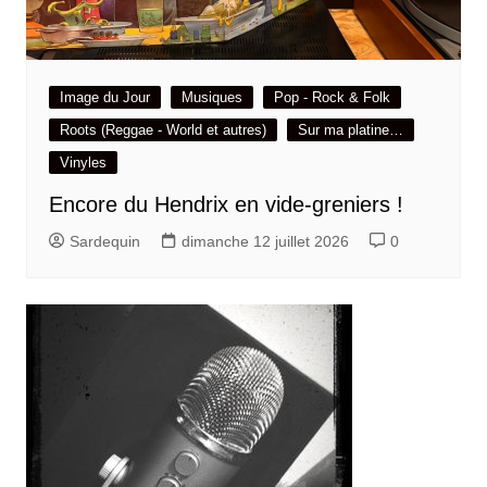
Image du Jour
Musiques
Pop - Rock & Folk
Roots (Reggae - World et autres)
Sur ma platine…
Vinyles
Encore du Hendrix en vide-greniers !
Sardequin
dimanche 12 juillet 2026
0