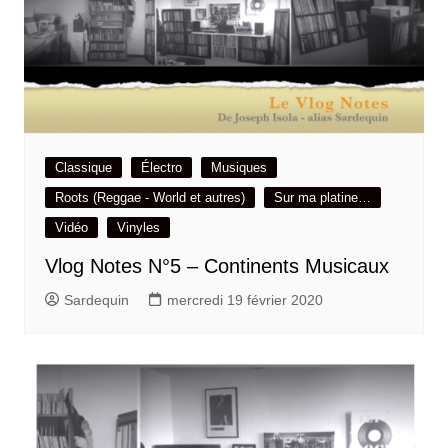
Classique
Électro
Musiques
Roots (Reggae - World et autres)
Sur ma platine…
Vidéo
Vinyles
Vlog Notes N°5 – Continents Musicaux
Sardequin
mercredi 19 février 2020