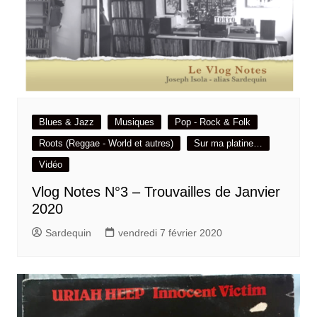
Blues & Jazz
Musiques
Pop - Rock & Folk
Roots (Reggae - World et autres)
Sur ma platine…
Vidéo
Vlog Notes N°3 – Trouvailles de Janvier
2020
Sardequin
vendredi 7 février 2020