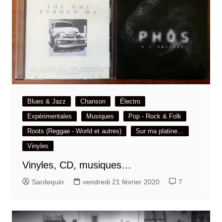
Blues & Jazz
Chanson
Électro
Expérimentales
Musiques
Pop - Rock & Folk
Roots (Reggae - World et autres)
Sur ma platine…
Vinyles
Vinyles, CD, musiques…
Sardequin
vendredi 21 février 2020
7