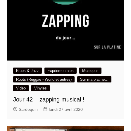
Blues & Jazz
Expérimentales
Musiques
Roots (Reggae - World et autres)
Sur ma platine…
Vidéo
Vinyles
Jour 42 – zapping musical !
Sardequin
lundi 27 avril 2020