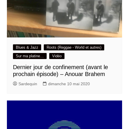
Blues & Jazz
Roots (Reggae - World et autres)
Sur ma platine…
Vidéo
Dernier jour de confinement (avant le
prochain épisode) – Anouar Brahem
Sardequin
dimanche 10 mai 2020