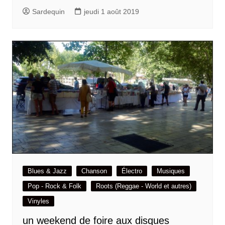
Sardequin
jeudi 1 août 2019
Blues & Jazz
Chanson
Électro
Musiques
Pop - Rock & Folk
Roots (Reggae - World et autres)
Vinyles
un weekend de foire aux disques