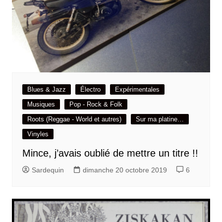
Blues & Jazz
Électro
Expérimentales
Musiques
Pop - Rock & Folk
Roots (Reggae - World et autres)
Sur ma platine…
Vinyles
Mince, j’avais oublié de mettre un titre !!
Sardequin
dimanche 20 octobre 2019
6