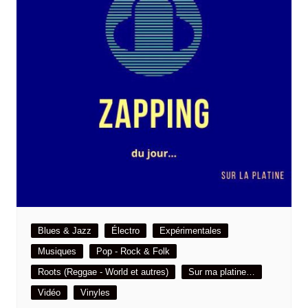
Blues & Jazz
Électro
Expérimentales
Musiques
Pop - Rock & Folk
Roots (Reggae - World et autres)
Sur ma platine…
Vidéo
Vinyles