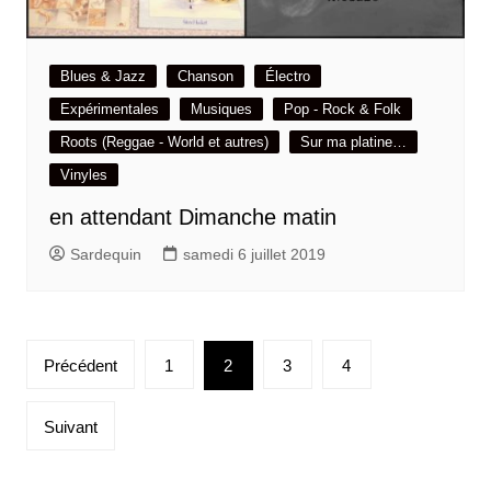
Blues & Jazz
Chanson
Électro
Expérimentales
Musiques
Pop - Rock & Folk
Roots (Reggae - World et autres)
Sur ma platine…
Vinyles
en attendant Dimanche matin
Sardequin
samedi 6 juillet 2019
Pagination
Précédent
1
2
3
4
des
publications
Suivant