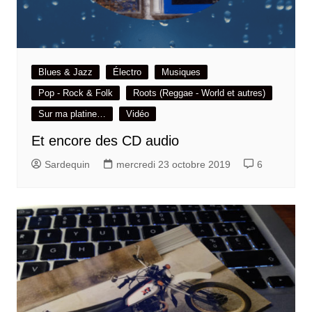
Blues & Jazz
Électro
Musiques
Pop - Rock & Folk
Roots (Reggae - World et autres)
Sur ma platine…
Vidéo
Et encore des CD audio
Sardequin
mercredi 23 octobre 2019
6