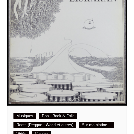
Musiques
Pop - Rock & Folk
Roots (Reggae - World et autres)
Sur ma platine…
Vidéo
Vinyles