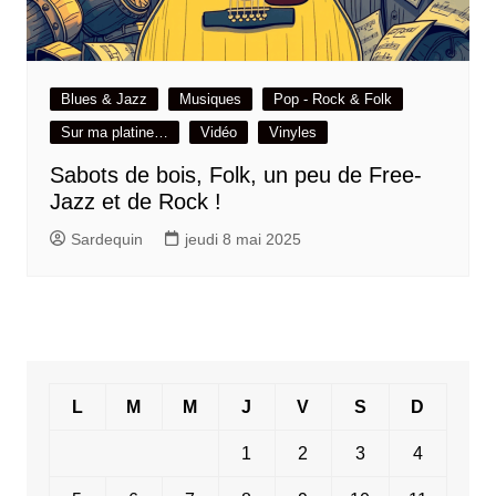
Blues & Jazz
Musiques
Pop - Rock & Folk
Sur ma platine…
Vidéo
Vinyles
Sabots de bois, Folk, un peu de Free-
Jazz et de Rock !
Sardequin
jeudi 8 mai 2025
L
M
M
J
V
S
D
1
2
3
4