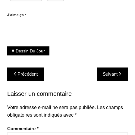
J’aime ça :
Dessin Du Jour
Navigation
Précédent
Suivant
de
l’article
Laisser un commentaire
Votre adresse e-mail ne sera pas publiée.
Les champs
obligatoires sont indiqués avec
*
Commentaire
*