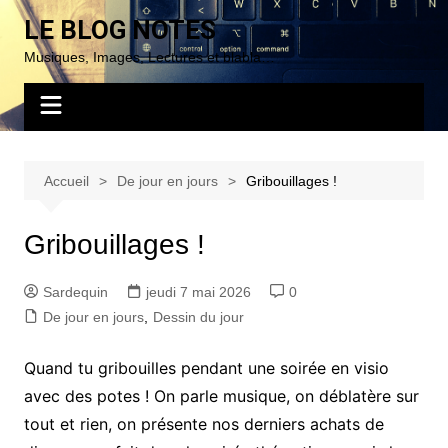
Aller
LE BLOG NOTES
au
Musiques, Images, Lectures et blabla…
contenu
Accueil
De jour en jours
Gribouillages !
Gribouillages !
Sardequin
jeudi 7 mai 2026
0
De jour en jours
,
Dessin du jour
Quand tu gribouilles pendant une soirée en visio
avec des potes ! On parle musique, on déblatère sur
tout et rien, on présente nos derniers achats de