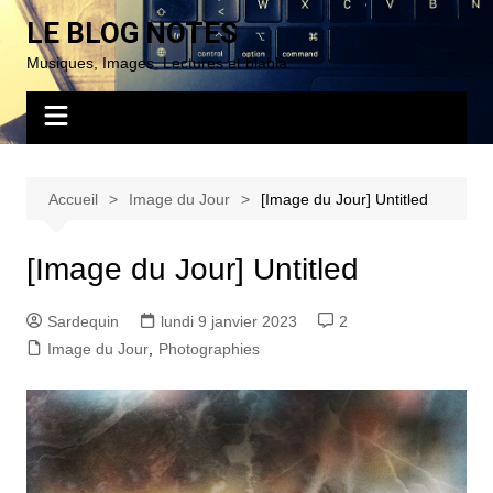
Aller
LE BLOG NOTES
au
Musiques, Images, Lectures et blabla…
contenu
Accueil
Image du Jour
[Image du Jour] Untitled
[Image du Jour] Untitled
Sardequin
lundi 9 janvier 2023
2
Image du Jour
,
Photographies