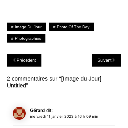
Image Du Jour
Photo Of The Day
Photographies
Navigation
Précédent
Suivant
de
l’article
2 commentaires sur “
[Image du Jour]
Untitled
”
Gérard
dit :
mercredi 11 janvier 2023 à 16 h 09 min