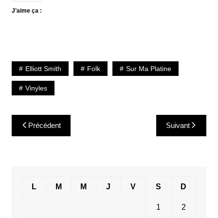
J’aime ça :
Elliott Smith
Folk
Sur Ma Platine
Vinyles
Navigation
Précédent
Suivant
de
l’article
L
M
M
J
V
S
D
1
2