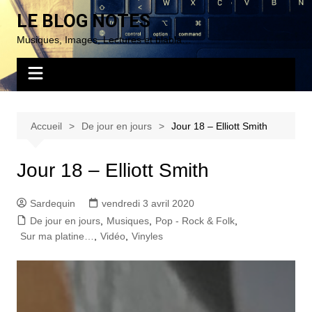
Aller
LE BLOG NOTES
au
Musiques, Images, Lectures et blabla…
contenu
Accueil
De jour en jours
Jour 18 – Elliott Smith
Jour 18 – Elliott Smith
Sardequin
vendredi 3 avril 2020
De jour en jours
,
Musiques
,
Pop - Rock & Folk
,
Sur ma platine…
,
Vidéo
,
Vinyles