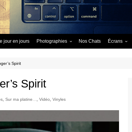
e jour en jours
Photographies
Nos Chats
Écrans
Image du Jour
Cinéma
Séries
ger’s Spirit
Vidéos
r’s Spirit
es
,
Sur ma platine…
,
Vidéo
,
Vinyles