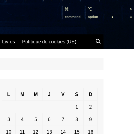
Livres
Politique de cookies (UE)
L
M
M
J
V
S
D
1
2
3
4
5
6
7
8
9
10
11
12
13
14
15
16