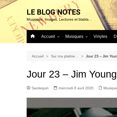
Aller
au
LE BLOG NOTES
contenu
Musiques, Images, Lectures et blabla…
Accueil
Musiques
Vinyles
D
À propos de ce blog…
Sur ma platine…
Mentions Légales
Blues & Jazz
Accueil
Sur ma platine…
Jour 23 – Jim Youn
Chanson
Jour 23 – Jim Younge
Classique
Expérimentales
Sardequin
mercredi 8 avril 2020
Musiqu
Pop – Rock & Folk
Roots (Reggae – World et
autres)