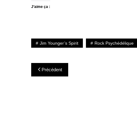
J’aime ça :
Jim Younger’s Spirit
Rock Psychédélique
Navigation
Précédent
de
l’article