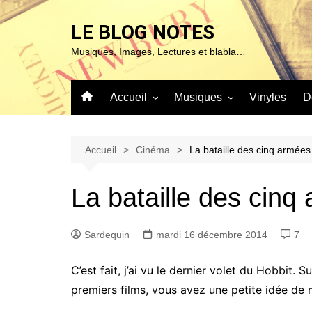
Aller
au
LE BLOG NOTES
contenu
Musiques, Images, Lectures et blabla…
Accueil
Musiques
Vinyles
D
À propos de ce blog…
Sur ma platine…
Mentions Légales
Blues & Jazz
Accueil
Cinéma
La bataille des cinq armées
Chanson
La bataille des cinq
Classique
Expérimentales
Sardequin
mardi 16 décembre 2014
7
Pop – Rock & Folk
Roots (Reggae – World et
C’est fait, j’ai vu le dernier volet du Hobbit. 
autres)
premiers films, vous avez une petite idée de 