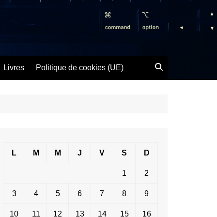
Livres
Politique de cookies (UE)
L
M
M
J
V
S
D
1
2
3
4
5
6
7
8
9
10
11
12
13
14
15
16