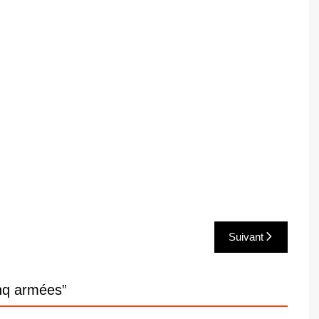
Suivant
inq armées
”