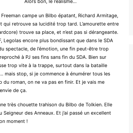
Alors bon, le réalisme…
n Freeman campe un Bilbo épatant, Richard Armitage,
t qui retrouve sa lucidité trop tard. L’amourette entre
hardcore) trouve sa place, et n’est pas si dérangeante.
F, Legolas encore plus bondissant que dans le SDA
u spectacle, de l’émotion, une fin peut-être trop
proché à PJ ses fins sans fin du SDA. Bien sur
e trop vite à la trappe, surtout dans la bataille
ur… mais stop, si je commence à énumérer tous les
 du roman, on ne va pas en finir. Et je vais me
envie de ça.
 une très chouette trahison du Bilbo de Tolkien. Elle
u Seigneur des Anneaux. Et j’ai passé un excellent
bon moment !