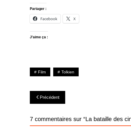
Partager :
Facebook
X
J’aime ça :
Film
Tolkien
Navigation
Précédent
de
l’article
7 commentaires sur “
La bataille des c