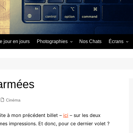
e jour en jours
Photographies
Nos Chats
Écrans
Image du Jour
Cinéma
Séries
Vidéos
 armées
Cinéma
Suite à mon précédent billet –
ici
– sur les deux
mes impressions. Et donc, pour ce dernier volet ?