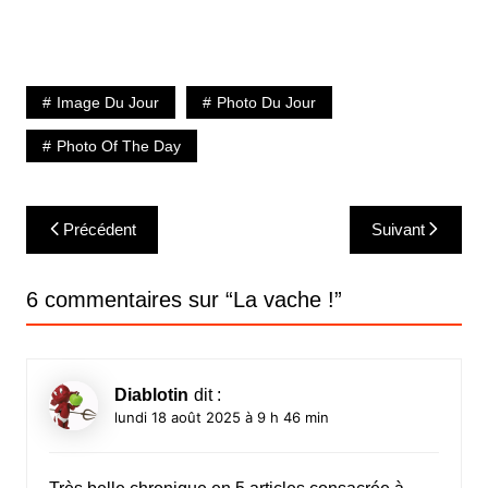
Image Du Jour
Photo Du Jour
Photo Of The Day
Navigation
Précédent
Suivant
de
l’article
6 commentaires sur “
La vache !
”
Diablotin
dit :
lundi 18 août 2025 à 9 h 46 min