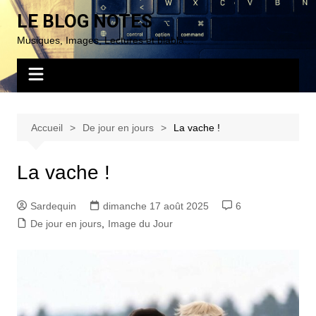
Aller
LE BLOG NOTES
au
Musiques, Images, Lectures et blabla…
contenu
Accueil
De jour en jours
La vache !
La vache !
Sardequin
dimanche 17 août 2025
6
De jour en jours
,
Image du Jour