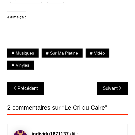
J’aime ça :
Musiques
Sur Ma Platine
Vidéo
Vinyles
Navigation
Précédent
Suivant
de
l’article
2 commentaires sur “
Le Cri du Caire
”
individu1671137
dit :