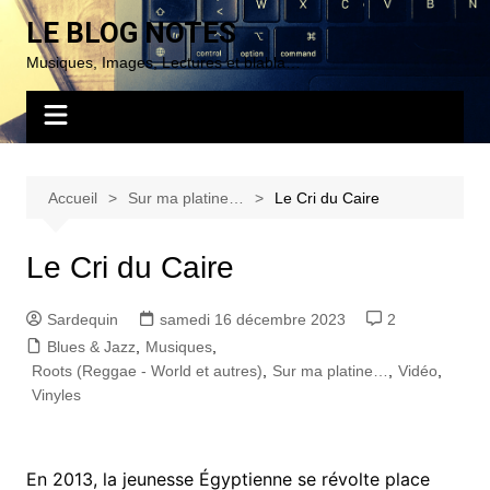
Aller
LE BLOG NOTES
au
Musiques, Images, Lectures et blabla…
contenu
Accueil
Sur ma platine…
Le Cri du Caire
Le Cri du Caire
Sardequin
samedi 16 décembre 2023
2
Blues & Jazz
,
Musiques
,
Roots (Reggae - World et autres)
,
Sur ma platine…
,
Vidéo
,
Vinyles
En 2013, la jeunesse Égyptienne se révolte place