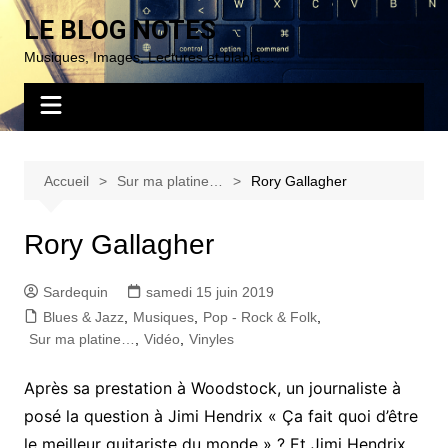
Aller
LE BLOG NOTES
au
Musiques, Images, Lectures et blabla…
contenu
Accueil
Sur ma platine…
Rory Gallagher
Rory Gallagher
Sardequin
samedi 15 juin 2019
Blues & Jazz
,
Musiques
,
Pop - Rock & Folk
,
Sur ma platine…
,
Vidéo
,
Vinyles
Après sa prestation à Woodstock, un journaliste à
posé la question à Jimi Hendrix « Ça fait quoi d’être
le meilleur guitariste du monde » ? Et Jimi Hendrix