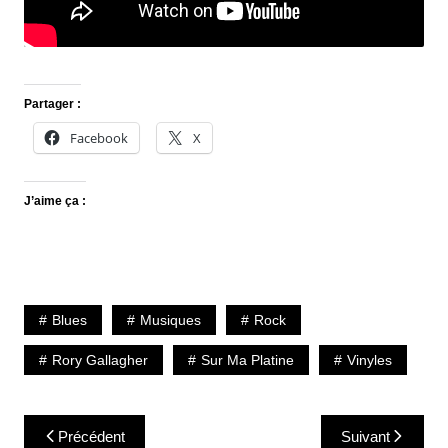
Partager :
Facebook
X
J’aime ça :
Blues
Musiques
Rock
Rory Gallagher
Sur Ma Platine
Vinyles
Navigation
Précédent
Suivant