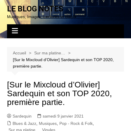
Aller
LE BLOG NOTES
au
Musiques, Images, Lectures et blabla…
contenu
Accueil
Sur ma platine…
[Sur le Mixcloud d’Olivier] Sardequin et son TOP 2020,
première partie.
[Sur le Mixcloud d’Olivier]
Sardequin et son TOP 2020,
première partie.
Sardequin
samedi 9 janvier 2021
Blues & Jazz
,
Musiques
,
Pop - Rock & Folk
,
Sur ma platine…
,
Vinyles