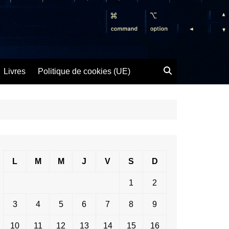
Livres
Politique de cookies (UE)
L
M
M
J
V
S
D
1
2
3
4
5
6
7
8
9
10
11
12
13
14
15
16