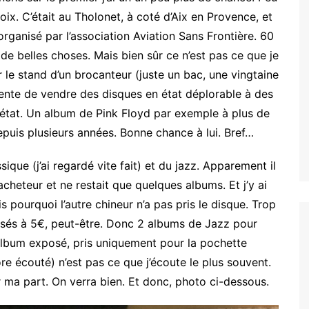
x. C’était au Tholonet, à coté d’Aix en Provence, et
organisé par l’association Aviation Sans Frontière. 60
e belles choses. Mais bien sûr ce n’est pas ce que je
ur le stand d’un brocanteur (juste un bac, une vingtaine
tente de vendre des disques en état déplorable à des
’état. Un album de Pink Floyd par exemple à plus de
puis plusieurs années. Bonne chance à lui. Bref…
ique (j’ai regardé vite fait) et du jazz. Apparement il
acheteur et ne restait que quelques albums. Et j’y ai
s pourquoi l’autre chineur n’a pas pris le disque. Trop
posés à 5€, peut-être. Donc 2 albums de Jazz pour
 album exposé, pris uniquement pour la pochette
e écouté) n’est pas ce que j’écoute le plus souvent.
ma part. On verra bien. Et donc, photo ci-dessous.