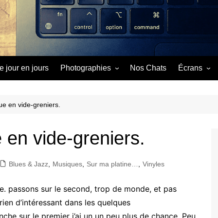
e jour en jours
Photographies
Nos Chats
Écrans
Image du Jour
Cinéma
Séries
ue en vide-greniers.
Vidéos
e en vide-greniers.
Blues & Jazz
,
Musiques
,
Sur ma platine…
,
Vinyles
e. passons sur le second, trop de monde, et pas
 rien d’intéressant dans les quelques
anche sur le premier j’ai un un peu plus de chance. Peu