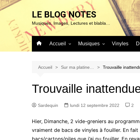
Aller
au
LE BLOG NOTES
contenu
Musiques, Images, Lectures et blabla…
Accueil
Musiques
Vinyles
D
À propos de ce blog…
Sur ma platine…
Mentions Légales
Blues & Jazz
Accueil
Sur ma platine…
Trouvaille inattend
Chanson
Trouvaille inattendu
Classique
Expérimentales
Sardequin
lundi 12 septembre 2022
2
Pop – Rock & Folk
Roots (Reggae – World et
Hier, Dimanche, 2 vide-greniers au programm
autres)
vraiment de bacs de vinyles à fouiller. En fait
bacs/cartons/piles que j’ai pu fouiller. En rev