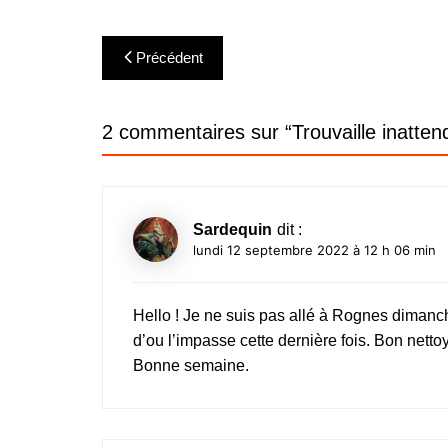
Navigation
Précédent
de
l’article
2 commentaires sur “
Trouvaille inatten
Sardequin
dit :
lundi 12 septembre 2022 à 12 h 06 min
Hello ! Je ne suis pas allé à Rognes dimanche
d’ou l’impasse cette dernière fois. Bon nett
Bonne semaine.