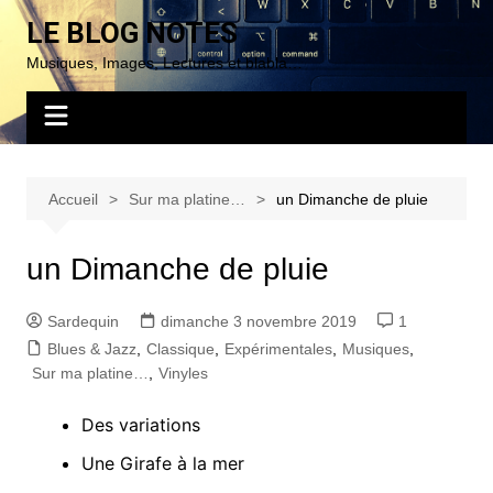
Aller
LE BLOG NOTES
au
Musiques, Images, Lectures et blabla…
contenu
Accueil
Sur ma platine…
un Dimanche de pluie
un Dimanche de pluie
Sardequin
dimanche 3 novembre 2019
1
Blues & Jazz
,
Classique
,
Expérimentales
,
Musiques
,
Sur ma platine…
,
Vinyles
Des variations
Une Girafe à la mer