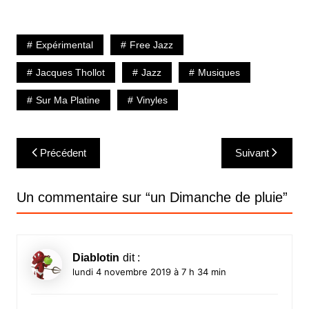
Expérimental
Free Jazz
Jacques Thollot
Jazz
Musiques
Sur Ma Platine
Vinyles
Navigation
Précédent
Suivant
de
l’article
Un commentaire sur “
un Dimanche de pluie
”
Diablotin
dit :
lundi 4 novembre 2019 à 7 h 34 min