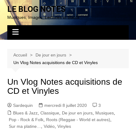
Aller
LE BLOG NOTES
au
Musiques, Images, Lectures et blabla…
contenu
Accueil
De jour en jours
Un Vlog Notes acquisitions de CD et Vinyles
Un Vlog Notes acquisitions de
CD et Vinyles
Sardequin
mercredi 8 juillet 2020
3
Blues & Jazz
,
Classique
,
De jour en jours
,
Musiques
,
Pop - Rock & Folk
,
Roots (Reggae - World et autres)
,
Sur ma platine…
,
Vidéo
,
Vinyles