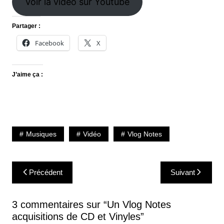
Voir la vidéo sur Youtube
Partager :
Facebook
X
J’aime ça :
Musiques
Vidéo
Vlog Notes
Navigation
Précédent
Suivant
de
l’article
3 commentaires sur “
Un Vlog Notes
acquisitions de CD et Vinyles
”