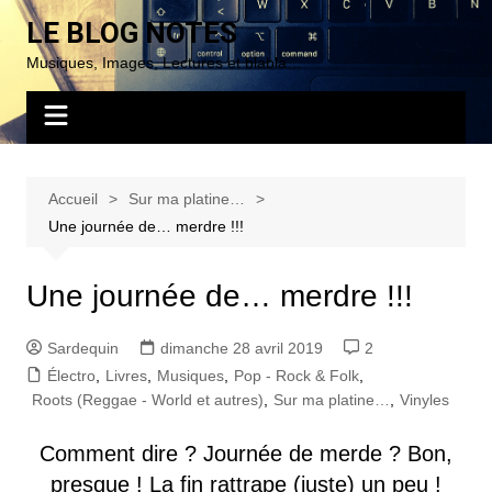
Aller
LE BLOG NOTES
au
Musiques, Images, Lectures et blabla…
contenu
Accueil
Sur ma platine…
Une journée de… merdre !!!
Une journée de… merdre !!!
Sardequin
dimanche 28 avril 2019
2
Électro
,
Livres
,
Musiques
,
Pop - Rock & Folk
,
Roots (Reggae - World et autres)
,
Sur ma platine…
,
Vinyles
Comment dire ? Journée de merde ? Bon,
presque ! La fin rattrape (juste) un peu !