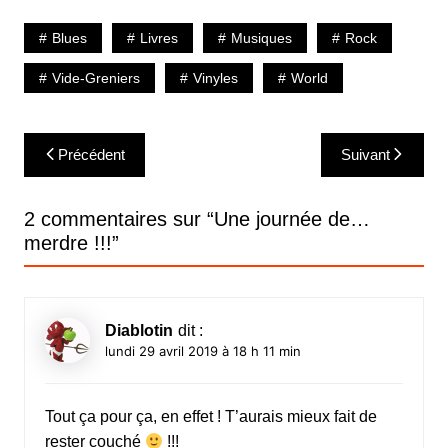
Blues
Livres
Musiques
Rock
Vide-Greniers
Vinyles
World
Navigation
Précédent
Suivant
de
l’article
2 commentaires sur “
Une journée de…
merdre !!!
”
Diablotin
dit :
lundi 29 avril 2019 à 18 h 11 min
Tout ça pour ça, en effet ! T’aurais mieux fait de
rester couché
!!!