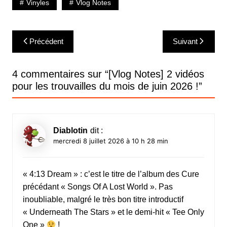
Vinyles
Vlog Notes
Navigation
Précédent
Suivant
de
l’article
4 commentaires sur “
[Vlog Notes] 2 vidéos
pour les trouvailles du mois de juin 2026 !
”
Diablotin
dit :
mercredi 8 juillet 2026 à 10 h 28 min
« 4:13 Dream » : c’est le titre de l’album des Cure
précédant « Songs Of A Lost World ». Pas
inoubliable, malgré le très bon titre introductif
« Underneath The Stars » et le demi-hit « Tee Only
One »
!