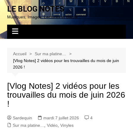
Aller
LE BLOG NOTES
au
Musiques, Images, Lectures et blabla…
contenu
Accueil
Sur ma platine…
[Vlog Notes] 2 vidéos pour les trouvailles du mois de juin
2026 !
[Vlog Notes] 2 vidéos pour les
trouvailles du mois de juin 2026
!
Sardequin
mardi 7 juillet 2026
4
Sur ma platine…
,
Vidéo
,
Vinyles