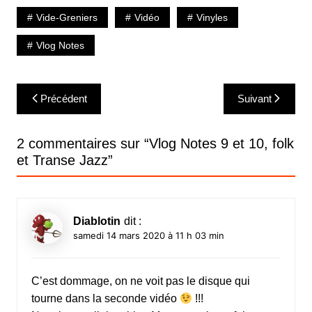
Vide-Greniers
Vidéo
Vinyles
Vlog Notes
Navigation
Précédent
Suivant
de
l’article
2 commentaires sur “
Vlog Notes 9 et 10, folk
et Transe Jazz
”
Diablotin
dit :
samedi 14 mars 2020 à 11 h 03 min
C’est dommage, on ne voit pas le disque qui
tourne dans la seconde vidéo
!!!