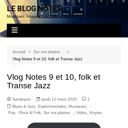
Aller
LE BLOG NOTES
au
Musiques, Images, Lectures et blabla…
contenu
Accueil
Sur ma platine…
Vlog Notes 9 et 10, folk et Transe Jazz
Vlog Notes 9 et 10, folk et
Transe Jazz
Sardequin
jeudi 12 mars 2020
2
Blues & Jazz
,
Expérimentales
,
Musiques
,
Pop - Rock & Folk
,
Sur ma platine…
,
Vidéo
,
Vinyles