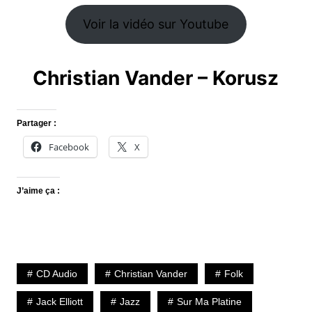
Voir la vidéo sur Youtube
Christian Vander – Korusz
Partager :
Facebook
X
J’aime ça :
CD Audio
Christian Vander
Folk
Jack Elliott
Jazz
Sur Ma Platine