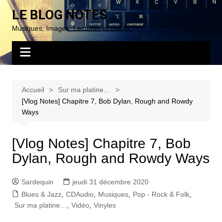
Aller
LE BLOG NOTES
au
Musiques, Images, Lectures et blabla…
contenu
Accueil
Sur ma platine…
[Vlog Notes] Chapitre 7, Bob Dylan, Rough and Rowdy
Ways
[Vlog Notes] Chapitre 7, Bob
Dylan, Rough and Rowdy Ways
Sardequin
jeudi 31 décembre 2020
Blues & Jazz
,
CDAudio
,
Musiques
,
Pop - Rock & Folk
,
Sur ma platine…
,
Vidéo
,
Vinyles