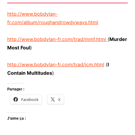
http://www.bobdylan-
fr.com/album/roughandrowdyways.html
http://www.bobdylan-fr.com/trad/mmf.html
(
Murder
Most Foul
)
http://www.bobdylan-fr.com/trad/icm.html
(
I
Contain Multitudes
)
Partager :
Facebook
X
J’aime ça :