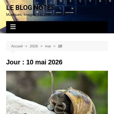
Aller
LE BLOG NOTES
au
Musiques, Images, Lectures et blabla…
contenu
Accueil
2026
mai
10
Jour :
10 mai 2026