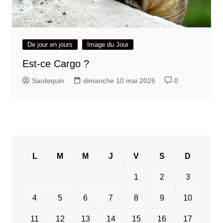
De jour en jours
Image du Jour
Est-ce Cargo ?
Sardequin
dimanche 10 mai 2026
0
L
M
M
J
V
S
D
1
2
3
4
5
6
7
8
9
10
11
12
13
14
15
16
17