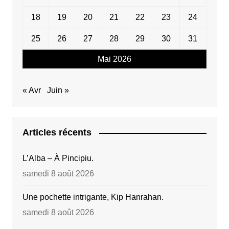
18
19
20
21
22
23
24
25
26
27
28
29
30
31
Mai 2026
« Avr
Juin »
Articles récents
L’Alba – À Pincipiu.
samedi 8 août 2026
Une pochette intrigante, Kip Hanrahan.
samedi 8 août 2026