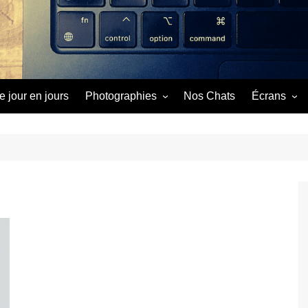
e jour en jours
Photographies
Nos Chats
Écrans
Image du Jour
Cinéma
Séries
Vidéos