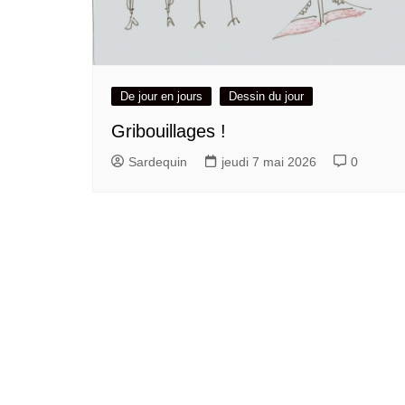
De jour en jours
Dessin du jour
Gribouillages !
Sardequin
jeudi 7 mai 2026
0