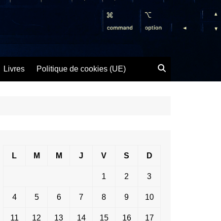
Livres
Politique de cookies (UE)
L
M
M
J
V
S
D
1
2
3
4
5
6
7
8
9
10
11
12
13
14
15
16
17