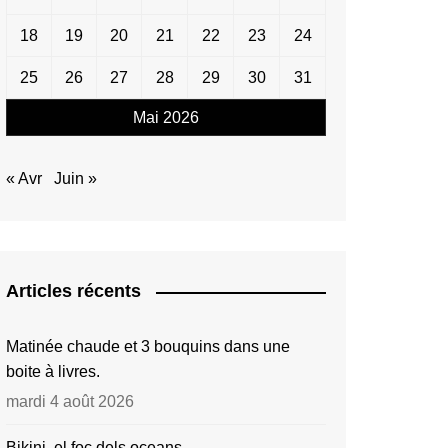
18
19
20
21
22
23
24
25
26
27
28
29
30
31
Mai 2026
« Avr
Juin »
Articles récents
Matinée chaude et 3 bouquins dans une
boite à livres.
mardi 4 août 2026
Bikini, el foc dels oceans…