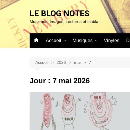
Aller
au
LE BLOG NOTES
contenu
Musiques, Images, Lectures et blabla…
Accueil
Musiques
Vinyles
D
À propos de ce blog…
Sur ma platine…
Mentions Légales
Blues & Jazz
Accueil
2026
mai
7
Chanson
Jour :
7 mai 2026
Classique
Expérimentales
Pop – Rock & Folk
Roots (Reggae – World et
autres)