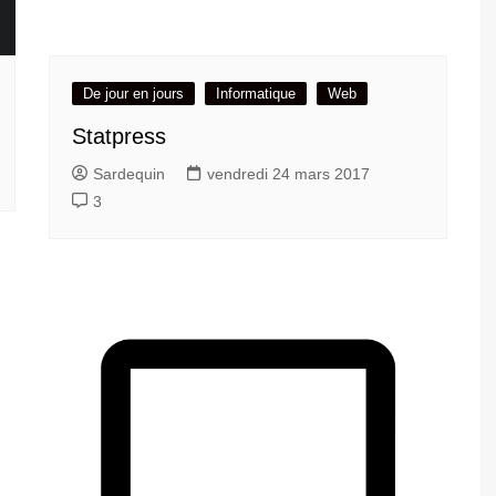
De jour en jours
Informatique
Web
Statpress
Sardequin
vendredi 24 mars 2017
3