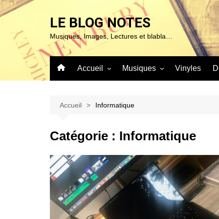
Aller
au
LE BLOG NOTES
contenu
Musiques, Images, Lectures et blabla…
Accueil
Musiques
Vinyles
D
À propos de ce blog…
Sur ma platine…
Mentions Légales
Blues & Jazz
Accueil
Informatique
Chanson
Catégorie :
Informatique
Classique
Expérimentales
Pop – Rock & Folk
Roots (Reggae – World et
autres)