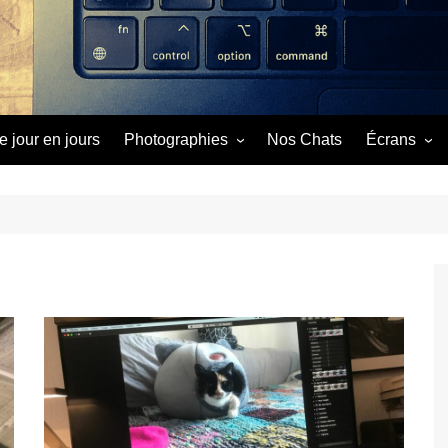
e jour en jours
Photographies
Nos Chats
Écrans
Image du Jour
Cinéma
Séries
Vidéos