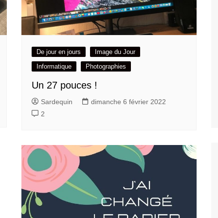
De jour en jours
Image du Jour
Informatique
Photographies
Un 27 pouces !
Sardequin
dimanche 6 février 2022
2