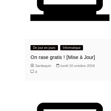
De jour en jours
Informatique
On rase gratis ! [Mise à Jour]
Sardequin
lundi 10 octobre 2016
4