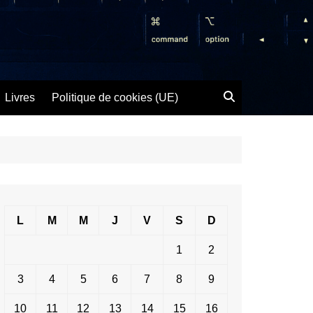
Livres
Politique de cookies (UE)
L
M
M
J
V
S
D
1
2
3
4
5
6
7
8
9
10
11
12
13
14
15
16