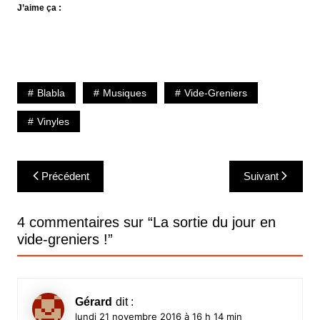
J’aime ça :
Blabla
Musiques
Vide-Greniers
Vinyles
Navigation
Précédent
Suivant
de
l’article
4 commentaires sur “
La sortie du jour en
vide-greniers !
”
Gérard
dit :
lundi 21 novembre 2016 à 16 h 14 min