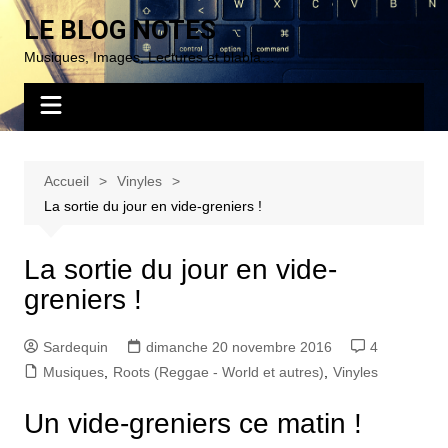
Aller
LE BLOG NOTES
au
Musiques, Images, Lectures et blabla…
contenu
Accueil
Vinyles
La sortie du jour en vide-greniers !
La sortie du jour en vide-
greniers !
Sardequin
dimanche 20 novembre 2016
4
Musiques
,
Roots (Reggae - World et autres)
,
Vinyles
Un vide-greniers ce matin !