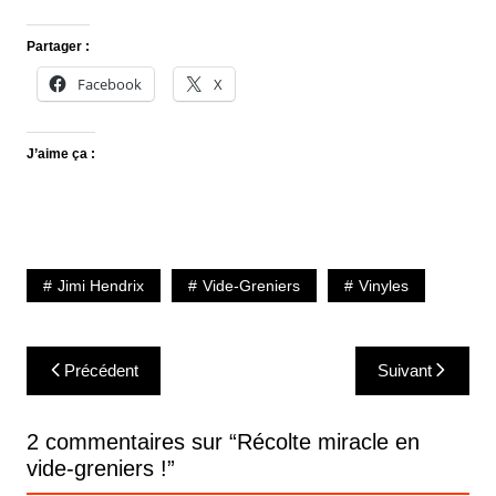
Partager :
Facebook
X
J’aime ça :
Jimi Hendrix
Vide-Greniers
Vinyles
Navigation
Précédent
Suivant
de
l’article
2 commentaires sur “
Récolte miracle en
vide-greniers !
”