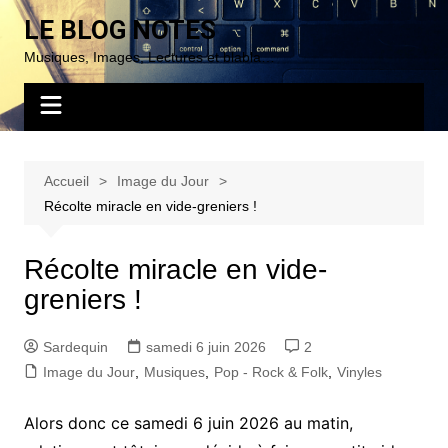
Aller
LE BLOG NOTES
au
Musiques, Images, Lectures et blabla…
contenu
Accueil
Image du Jour
Récolte miracle en vide-greniers !
Récolte miracle en vide-
greniers !
Sardequin
samedi 6 juin 2026
2
Image du Jour
,
Musiques
,
Pop - Rock & Folk
,
Vinyles
Alors donc ce samedi 6 juin 2026 au matin,