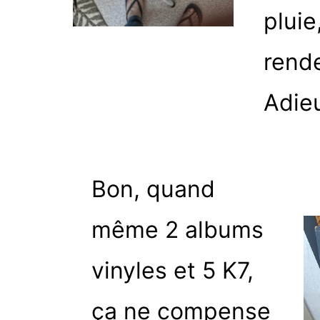
pluie
rende
Adieu
Bon, quand
même 2 albums
vinyles et 5 K7,
ça ne compense