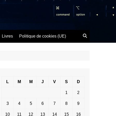
Livres
Politique de cookies (UE)
L
M
M
J
V
S
D
1
2
3
4
5
6
7
8
9
10
11
12
13
14
15
16