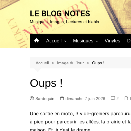
Aller
au
LE BLOG NOTES
contenu
Musiques, Images, Lectures et blabla…
Accueil
Musiques
Vinyles
D
À propos de ce blog…
Sur ma platine…
Mentions Légales
Blues & Jazz
Accueil
Image du Jour
Oups !
Chanson
Oups !
Classique
Expérimentales
Sardequin
dimanche 7 juin 2026
2
Pop – Rock & Folk
Roots (Reggae – World et
Une sortie en moto, 3 vide-greniers parcouru
autres)
à pied pour parcourir les allées, la prairie et 
maison. Et là c’est le drame.