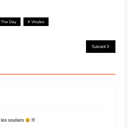
 The Day
Vinyles
Suivant
 les souliers
!!!