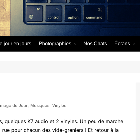
e jour en jours
Photographies
Nos Chats
Écrans
Image du Jour
Cinéma
Séries
Vidéos
Image du Jour
,
Musiques
,
Vinyles
s, quelques K7 audio et 2 vinyles. Un peu de marche
la rue pour chacun des vide-greniers ! Et retour à la