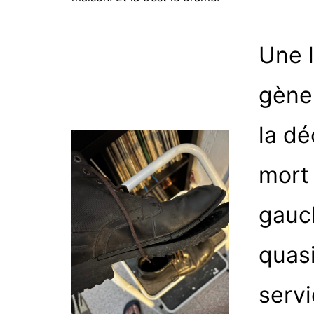
Une 
gène 
la dé
mort
gauc
quas
servi