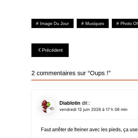
Image Du Jour
Musiques
Photo Of
Navigation
Précédent
de
l’article
2 commentaires sur “
Oups !
”
Diablotin
dit :
vendredi 12 juin 2026 à 17 h 06 min
Faut arrêter de freiner avec les pieds, ça use