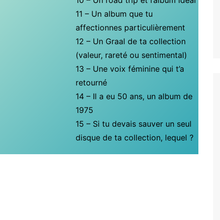
10 – Un road trip et l’album idéal
11 – Un album que tu
affectionnes particulièrement
12 – Un Graal de ta collection
(valeur, rareté ou sentimental)
13 – Une voix féminine qui t’a
retourné
14 – Il a eu 50 ans, un album de
1975
15 – Si tu devais sauver un seul
disque de ta collection, lequel ?