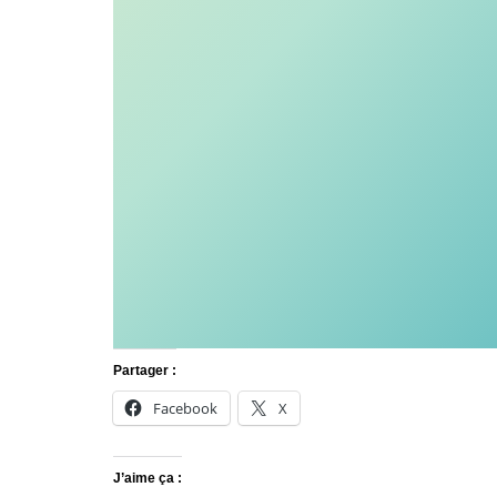
Partager :
Facebook
X
J’aime ça :