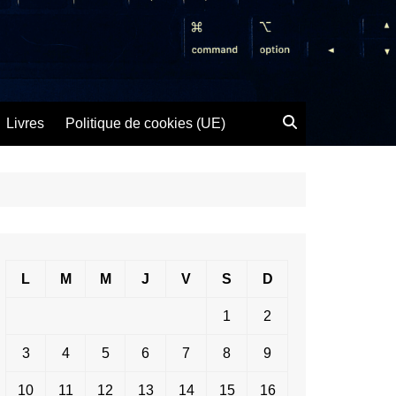
Livres
Politique de cookies (UE)
L
M
M
J
V
S
D
1
2
3
4
5
6
7
8
9
10
11
12
13
14
15
16