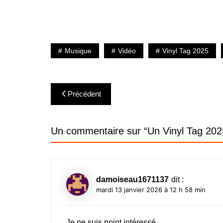
Musique
Vidéo
Vinyl Tag 2025
Navigation
Précédent
de
l’article
Un commentaire sur “
Un Vinyl Tag 202
damoiseau1671137
dit :
mardi 13 janvier 2026 à 12 h 58 min
Je ne suis point intéressé.