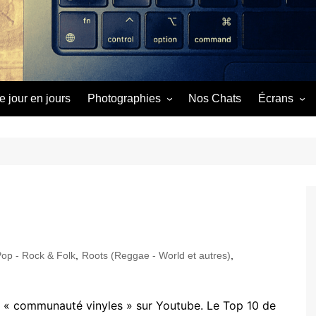
e jour en jours
Photographies
Nos Chats
Écrans
Image du Jour
Cinéma
Séries
Vidéos
op - Rock & Folk
,
Roots (Reggae - World et autres)
,
a « communauté vinyles » sur Youtube. Le Top 10 de