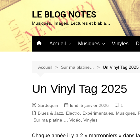
Aller
au
LE BLOG NOTES
contenu
Musiques, Images, Lectures et blabla…
Accueil
Musiques
Vinyles
D
À propos de ce blog…
Sur ma platine…
Mentions Légales
Blues & Jazz
Accueil
Sur ma platine…
Un Vinyl Tag 2025
Chanson
Un Vinyl Tag 2025
Classique
Expérimentales
Sardequin
lundi 5 janvier 2026
1
Pop – Rock & Folk
Blues & Jazz
,
Électro
,
Expérimentales
,
Musiques
,
P
Roots (Reggae – World et
Sur ma platine…
,
Vidéo
,
Vinyles
autres)
Chaque année il y a 2 « marronniers » dans l