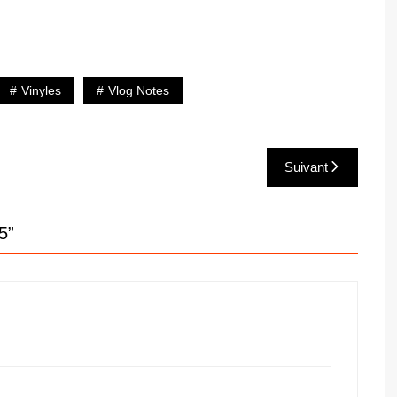
Vinyles
Vlog Notes
Suivant
5
”