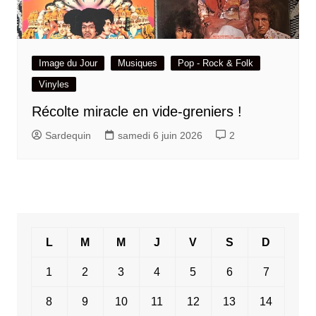
Image du Jour
Musiques
Pop - Rock & Folk
Vinyles
Récolte miracle en vide-greniers !
Sardequin
samedi 6 juin 2026
2
L
M
M
J
V
S
D
1
2
3
4
5
6
7
8
9
10
11
12
13
14