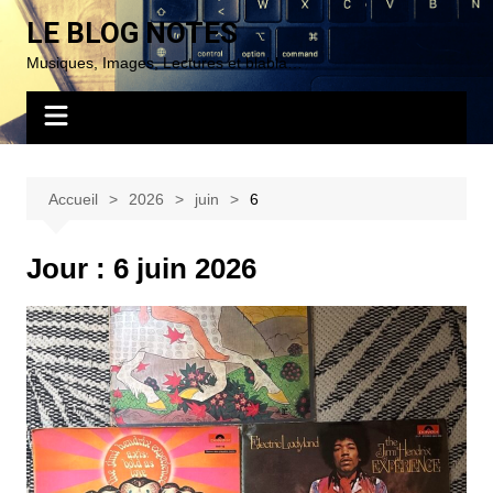
Aller
LE BLOG NOTES
au
Musiques, Images, Lectures et blabla…
contenu
Accueil
2026
juin
6
Jour :
6 juin 2026