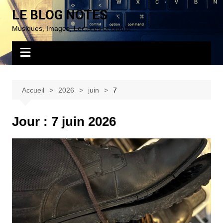
Aller
LE BLOG NOTES
au
Musiques, Images, Lectures et blabla…
contenu
Accueil
2026
juin
7
Jour :
7 juin 2026