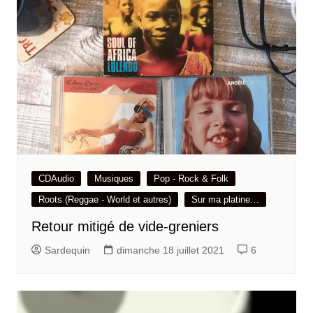
CDAudio
Musiques
Pop - Rock & Folk
Roots (Reggae - World et autres)
Sur ma platine…
Retour mitigé de vide-greniers
Sardequin
dimanche 18 juillet 2021
6