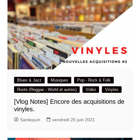
Blues & Jazz
Musiques
Pop - Rock & Folk
Roots (Reggae - World et autres)
Vidéo
Vinyles
[Vlog Notes] Encore des acquisitions de
vinyles.
Sardequin
vendredi 25 juin 2021