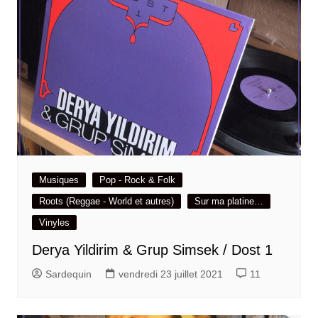
Musiques
Pop - Rock & Folk
Roots (Reggae - World et autres)
Sur ma platine…
Vinyles
Derya Yildirim & Grup Simsek / Dost 1
Sardequin
vendredi 23 juillet 2021
11