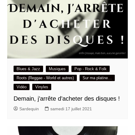
Blues & Jazz
Musiques
Pop - Rock & Folk
Roots (Reggae - World et autres)
Sur ma platine…
Vidéo
Vinyles
Demain, j’arrête d’acheter des disques !
Sardequin
samedi 17 juillet 2021