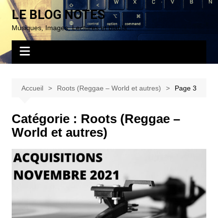
Aller
LE BLOG NOTES
au
Musiques, Images, Lectures et blabla…
contenu
Accueil
Roots (Reggae – World et autres)
Page 3
Catégorie :
Roots (Reggae –
World et autres)