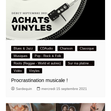
Blues & Jazz
CDAudio
Chanson
Classique
Musiques
Pop - Rock & Folk
Roots (Reggae - World et autres)
Sur ma platine…
Vidéo
Vinyles
Procrastination musicale !
Sardequin
mercredi 15 septembre 2021