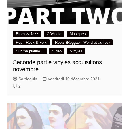
Blues & Jazz
CDAudio
Musiques
Pop - Rock & Folk
Roots (Reggae - World et autres)
Sur ma platine…
Vidéo
Vinyles
Seconde partie vinyles acquisitions
novembre
Sardequin
vendredi 10 décembre 2021
2