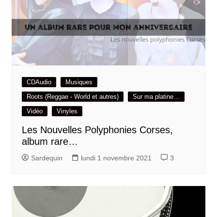
CDAudio
Musiques
Roots (Reggae - World et autres)
Sur ma platine…
Vidéo
Vinyles
Les Nouvelles Polyphonies Corses,
album rare…
Sardequin
lundi 1 novembre 2021
3