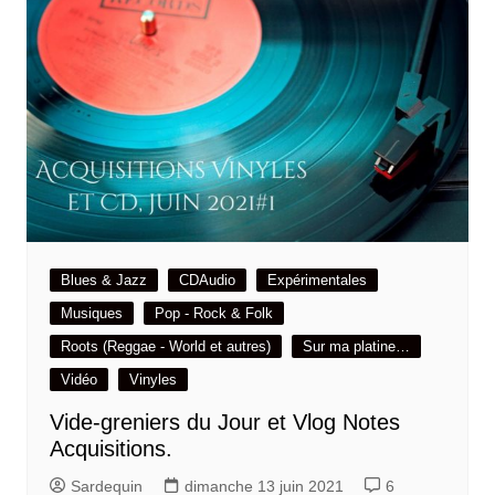
Blues & Jazz
CDAudio
Expérimentales
Musiques
Pop - Rock & Folk
Roots (Reggae - World et autres)
Sur ma platine…
Vidéo
Vinyles
Vide-greniers du Jour et Vlog Notes
Acquisitions.
Sardequin
dimanche 13 juin 2021
6