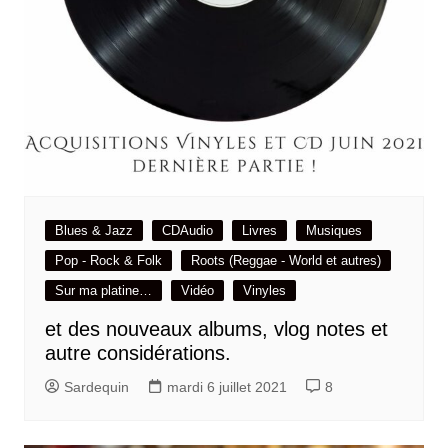
Blues & Jazz
CDAudio
Livres
Musiques
Pop - Rock & Folk
Roots (Reggae - World et autres)
Sur ma platine…
Vidéo
Vinyles
et des nouveaux albums, vlog notes et
autre considérations.
Sardequin
mardi 6 juillet 2021
8