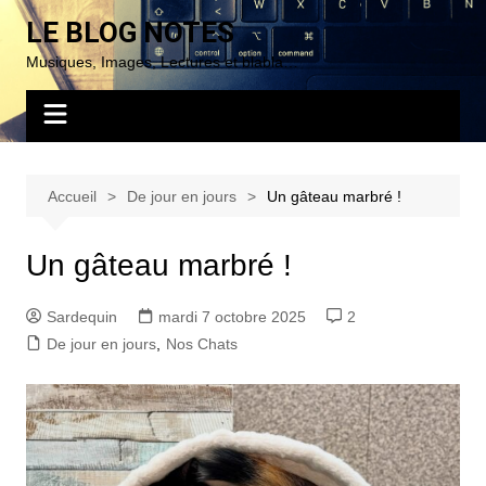
Aller
LE BLOG NOTES
au
Musiques, Images, Lectures et blabla…
contenu
Accueil
De jour en jours
Un gâteau marbré !
Un gâteau marbré !
Sardequin
mardi 7 octobre 2025
2
De jour en jours
,
Nos Chats