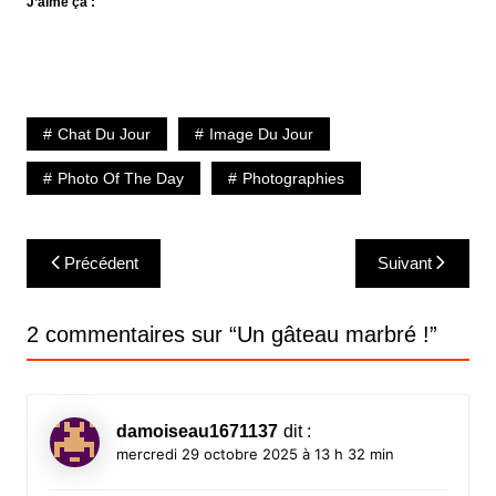
J’aime ça :
Chat Du Jour
Image Du Jour
Photo Of The Day
Photographies
Navigation
Précédent
Suivant
de
l’article
2 commentaires sur “
Un gâteau marbré !
”
damoiseau1671137
dit :
mercredi 29 octobre 2025 à 13 h 32 min