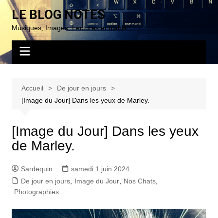
Aller
LE BLOG NOTES
au
Musiques, Images, Lectures et blabla…
contenu
Accueil
De jour en jours
[Image du Jour] Dans les yeux de Marley.
[Image du Jour] Dans les yeux
de Marley.
Sardequin
samedi 1 juin 2024
De jour en jours
,
Image du Jour
,
Nos Chats
,
Photographies